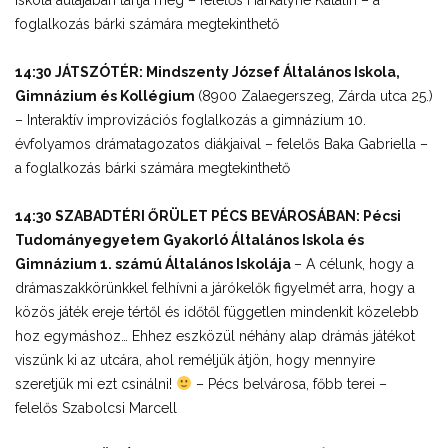
foglalkozás bárki számára megtekinthető
14:30 JÁTSZÓTÉR: Mindszenty József Általános Iskola,
Gimnázium és Kollégium
(8900 Zalaegerszeg, Zárda utca 25.)
– Interaktív improvizációs foglalkozás a gimnázium 10.
évfolyamos drámatagozatos diákjaival – felelős Baka Gabriella –
a foglalkozás bárki számára megtekinthető
14:30 SZABADTÉRI ŐRÜLET PÉCS BEVÁROSÁBAN: Pécsi
Tudományegyetem Gyakorló Általános Iskola és
Gimnázium 1. számú Általános Iskolája
– A célunk, hogy a
drámaszakkörünkkel felhívni a járókelők figyelmét arra, hogy a
közös játék ereje tértől és időtől független mindenkit közelebb
hoz egymáshoz… Ehhez eszközül néhány alap drámás játékot
viszünk ki az utcára, ahol reméljük átjön, hogy mennyire
szeretjük mi ezt csinálni!
– Pécs belvárosa, főbb terei –
felelős Szabolcsi Marcell