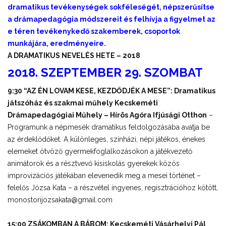
dramatikus tevékenységek sokféleségét, népszerűsítse
a drámapedagógia módszereit és felhívja a figyelmet az
e téren tevékenykedő szakemberek, csoportok
munkájára, eredményeire.
A DRAMATIKUS NEVELÉS HETE – 2018
2018. SZEPTEMBER 29. SZOMBAT
9:30 “AZ ÉN LOVAM KESE, KEZDŐDJÉK A MESE”: Dramatikus
játszóház és szakmai műhely Kecskeméti
Drámapedagógiai Műhely – Hírös Agóra Ifjúsági Otthon
–
Programunk a népmesék dramatikus feldolgozásába avatja be
az érdeklődőket. A különleges, színházi, népi játékos, énekes
elemeket ötvöző gyermekfoglalkozásokon a játékvezető
animátorok és a résztvevő kisiskolás gyerekek közös
improvizációs játékában elevenedik meg a mesei történet –
felelős Józsa Kata – a részvétel ingyenes, regisztrációhoz kötött,
monostorijozsakata@gmail.com
15:00 ZSÁKOMBAN A BÁBOM: Kecskeméti Vásárhelyi Pál