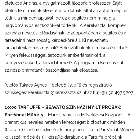
életükbe András, a nyugalmazott filozófia professzor. Saját
életük felől mások élete felé fordulnak, ettől a naptól a segítés
tölti ki a mindennapjaikat, de ez a segítés nem mindig a
hagyományos eszközökkel történik… A Kerekasztal komplex
színházi nevelési előadásának középpontjában a segítés és a
társadalmi hasznosság kérdésköre áll. Ki nevezhető
társadalmilag hasznosnak? Beleszólhatunk-e mások életébe?
Milyen felelősséggel tartozunk embertársainkért, a
környezetünkért, a társadalomért? A program a Kerekasztal
színész-drámatanár ösztöndíjasainak előadása.
felelős Takács Ágnes – belépő (500Ft) és regisztráció
szükséges: kerekasztal@kerekasztalszinhaz.hu; +36 30 497 9207
10:00 TARTUFFE – BEAVATÓ SZÍNHÁZI NYÍLT PRÓBÁK:
PartVonal Műhely
– Marczibányi téri Művelődési Központ – A
dramatikus nevelés hetében lehetőséget biztosítunk minden
(beavató) színházkedvelőnek, hogy belessen a PartVonal Műhely
kulisszái mögé és új, készülő darabunk, a Tartuffe próbáink