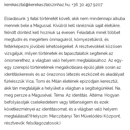
kerekasztal@kerekasztalszinhaz.hu; +36 30 497 9207
Előadásunk 3 fiatal történetét követi, akik nem mindennapi alkuba
mennek bele a Mágussal. Kívülről kell ránézniük saját életükre,
felnőtt döntést kell hozniuk 14 évesen. Feladatuk minél többet
megtudni és megérteni önmagukról, környezetükről, és
feltérképezni jövőbeli lehetőségeiket. A résztvevőkkel közösen
vizsgáljuk, milyen történetek és tapasztalatok segítenek az
önismerethez, a világban való helyem megtalálásához. Az egy-
egy szereplő történetének megalkotására épülő játék során az
identitáskeresés és az önazonos létezés eszközeit és akadályait
fürkésszük Vica, Tomi és Milán életének epizódjain keresztül,
akik tán megtalálják a helyüket a világban a segítségünkkel. Na,
meg persze a Máguséval. Téma: Az identitás. Altéma: Hogyan
befolyásolják cselekedeteim vagy tétlenségem és ezek
következményei az identitásomat, és a világban való helyem
megtalálását?(Helyszín: Marczibányi Téri Művelődési Központ,
résztvevők: felsőtagozatosok.)