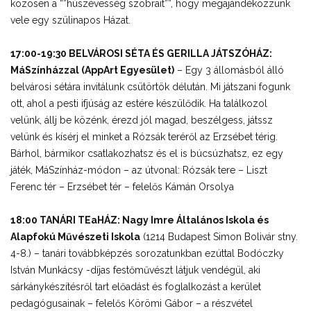
közösen a “”húszévesség szobrait””, hogy megajándékozzunk
vele egy szülinapos Házat.
17:00-19:30 BELVÁROSI SÉTA ÉS GERILLA JÁTSZÓHÁZ:
MáSzínházzal (AppArt Egyesület)
– Egy 3 állomásból álló
belvárosi sétára invitálunk csütörtök délután. Mi játszani fogunk
ott, ahol a pesti ifjúság az estére készülődik. Ha találkozol
velünk, állj be közénk, érezd jól magad, beszélgess, játssz
velünk és kísérj el minket a Rózsák teréről az Erzsébet térig.
Bárhol, bármikor csatlakozhatsz és el is búcsúzhatsz, ez egy
játék, MáSzínház-módon – az útvonal: Rózsák tere – Liszt
Ferenc tér – Erzsébet tér – felelős Kámán Orsolya
18:00 TANÁRI TEaHÁZ: Nagy Imre Általános Iskola és
Alapfokú Művészeti Iskola
(1214 Budapest Simon Bolivár stny.
4-8.) – tanári továbbképzés sorozatunkban ezúttal Bodóczky
István Munkácsy -díjas festőművészt látjuk vendégül, aki
sárkánykészítésről tart előadást és foglalkozást a kerület
pedagógusainak – felelős Körömi Gábor – a részvétel