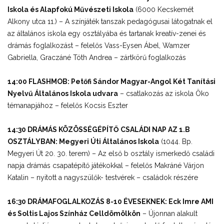
Iskola és Alapfokú Művészeti Iskola
(6000 Kecskemét
Alkony utca 11.) – A színjáték tanszak pedagógusai látogatnak el
az általános iskola egy osztályába és tartanak kreatív-zenei és
drámás foglalkozást – felelős Vass-Eysen Ábel, Wamzer
Gabriella, Graczáné Tóth Andrea – zártkörű foglalkozás
14:00 FLASHMOB: Petőfi Sándor Magyar-Angol Két Tanítási
Nyelvű Általános Iskola udvara
– csatlakozás az iskola Öko
témanapjához – felelős Kocsis Eszter
14:30 DRÁMÁS KÖZÖSSÉGÉPÍTŐ CSALÁDI NAP AZ 1.B
OSZTÁLYBAN: Megyeri Úti Általános Iskola
(1044. Bp.
Megyeri Út 20. 30. terem) – Az első b osztály ismerkedő családi
napja drámás csapatépítő játékokkal – felelős Makráné Várjon
Katalin – nyitott a nagyszülők- testvérek – családok részére
16:30 DRÁMAFOGLALKOZÁS 8-10 ÉVESEKNEK: Eck Imre AMI
és Soltis Lajos Színház Celldömölkön
– Újonnan alakult