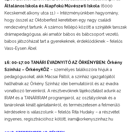
Általános Iskola és Alapfokú Művészeti Iskola
(6000
Kecskemét alkony utca 11.) – Intézményünkben hagyomány,
hogy ősszel az Oktoberfest keretében egy nagy családi
rendezvényt tartunk. A számos fellépő között a színjáték tanszak
drámapedagógusa, aki amatőr bábos és bábcsoport vezető,
bábos játszóházat tart a gyerekeknek, érdeklődőknek – felelős
Vass-Eysen Ábel
16: 00-17:00 TANÁRI ÉVADNYITÓ AZ ÖRKÉNYBEN: Örkény
Színház – ÖrkényKÖZ
– személyes találkozóra hívjuk a
pedagógusokat, akik Mácsai Páltól, a színház igazgatójától
hallhatnak az Örkény Színház idei bemutatóiról és az évadra
vonatkozó terveinkről. A résztvevőknek tájékoztatást adunk az
IRAM és a TANÁRIRAM programjairól, az osztályoknak és a
tanároknak kínált ajánlatainkról, és természetesen a felmerülő
kérdésekre is válaszolunk – felelős Rita Hudaky – a részvétel
ingyenes, regisztrációhoz kötött, iram@orkenyszinhaz.hu