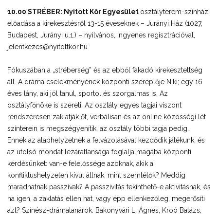
10.00 STRÉBER: Nyitott Kör Egyesület
osztályterem-színházi
előadása a kirekesztésről 13-15 éveseknek – Jurányi Ház (1027,
Budapest, Jurányi u.1.) – nyilvános, ingyenes regisztrációval,
jelentkezes@nyitottkor.hu
Fókuszában a „stréberség” és az ebből fakadó kirekesztettség
áll. A dráma cselekményének központi szereplője Niki; egy 16
éves lány, aki jól tanul, sportol és szorgalmas is. Az
osztályfőnöke is szereti. Az osztály egyes tagjai viszont
rendszeresen zaklatják őt, verbálisan és az online közösségi lét
színterein is megszégyenítik, az osztály többi tagja pedig…
Ennek az alaphelyzetnek a felvázolásával kezdődik játékunk, és
az utolsó mondat lezáratlansága foglalja magába központi
kérdésünket: van-e felelőssége azoknak, akik a
konfliktushelyzeten kívül állnak, mint szemlélők? Meddig
maradhatnak passzívak? A passzivitás tekinthető-e aktivitásnak, és
ha igen, a zaklatás ellen hat, vagy épp ellenkezőleg, megerősíti
azt? Színész-drámatanárok: Bakonyvári L. Ágnes, Kroó Balázs,