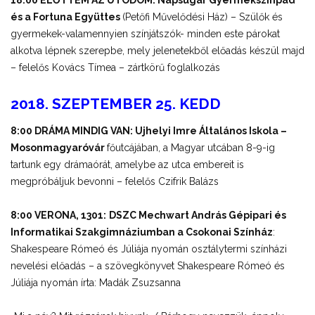
és a Fortuna Együttes
(Petőfi Művelődési Ház) – Szülők és
gyermekek-valamennyien színjátszók- minden este párokat
alkotva lépnek szerepbe, mely jelenetekből előadás készül majd
– felelős Kovács Tímea – zártkörű foglalkozás
2018. SZEPTEMBER 25. KEDD
8:00 DRÁMA MINDIG VAN: Ujhelyi Imre Általános Iskola –
Mosonmagyaróvár
főutcájában, a Magyar utcában 8-9-ig
tartunk egy drámaórát, amelybe az utca embereit is
megpróbáljuk bevonni – felelős Czifrik Balázs
8:00 VERONA, 1301:
DSZC Mechwart András Gépipari és
Informatikai Szakgimnáziumban a Csokonai Színház
:
Shakespeare Rómeó és Júliája nyomán osztálytermi színházi
nevelési előadás – a szövegkönyvet Shakespeare Rómeó és
Júliája nyomán írta: Madák Zsuzsanna