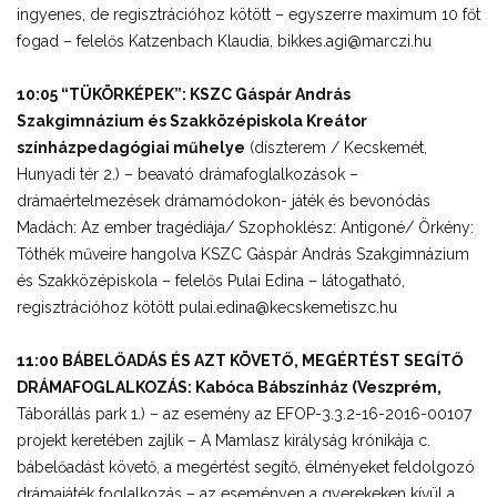
ingyenes, de regisztrációhoz kötött – egyszerre maximum 10 főt
fogad – felelős Katzenbach Klaudia, bikkes.agi@marczi.hu
10:05 “TÜKÖRKÉPEK”: KSZC Gáspár András
Szakgimnázium és Szakközépiskola Kreátor
színházpedagógiai műhelye
(díszterem / Kecskemét,
Hunyadi tér 2.) – beavató drámafoglalkozások –
drámaértelmezések drámamódokon- játék és bevonódás
Madách: Az ember tragédiája/ Szophoklész: Antigoné/ Örkény:
Tóthék műveire hangolva KSZC Gáspár András Szakgimnázium
és Szakközépiskola – felelős Pulai Edina – látogatható,
regisztrációhoz kötött pulai.edina@kecskemetiszc.hu
11:00 BÁBELŐADÁS ÉS AZT KÖVETŐ, MEGÉRTÉST SEGÍTŐ
DRÁMAFOGLALKOZÁS: Kabóca Bábszínház (Veszprém,
Táborállás park 1.) – az esemény az EFOP-3.3.2-16-2016-00107
projekt keretében zajlik – A Mamlasz királyság krónikája c.
bábelőadást követő, a megértést segítő, élményeket feldolgozó
drámajáték foglalkozás – az eseményen a gyerekeken kívül a