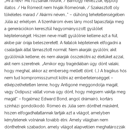
„Mi a név? Mit rózsának hivunk, / Bárhogy nevezzük, éppoly
illatos. / Ha Rómeót nem hívják Rómeónak, / Szakasztott oly
tökéletes marad / Akármi néven…” – dühöng tehetetlenségében
Júlia az erkélyen. A tizenhárom éves lány most tapasztalja meg
a generációkon keresztül hagyományozott gyűlölet
képtelenségét. Hiszen neve miatt gyűlölnie kellene azt a fiút,
akibe pár órája beleszeretett. A fiatalok képtelenek elfogadni a
családjaik által támasztott normát. Nem akarják gyűlölni, akit
gyűlölniük kellene, és nem akarják összekötni az életüket azzal,
akit nem szeretnek. „Amikor egy tragédiában úgy dönt valaki,
hogy meghal, akkor az emberség mellett dönt. (…) A tragikus hős
nem tud kompromisszumot kötni az embertelenséggel –
elképzelhetetlen lenne, hogy Antigoné meggondolja magát,
vagy Oidipusz vállat vonva úgy dönt, hogy mégsem vakítja meg
magát” – fogalmaz Edward Bond, angol drámaíró, kortárs
színházi gondolkodó. Rómeó és Júlia sem dönthet másként,
hiszen elfogadhatatlannak tartják azt a világot, amelyben
kénytelenek volnának tovább élni. Amely világban nem
dönthetnek szabadon, amely világot alapvetően meghatározzák