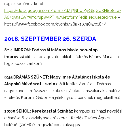
regisztrációhoz kötött –
https://docs.google.com/forms/d/13Nhw_9vGlqGUXN8o8Lw-
A63qv9aLWY5iYdYupwKPT_w/viewform?edit_requested=true
–
https://www.facebook.com/events/289310798570184/
2018. SZEPTEMBER 26. SZERDA
8:14 IMPRON: Fodros Általános Iskola non-stop
improvizáció
– alsó tagozatosokkal – felelős Bárány Mária – a
foglalkozás zártkörű
9:45 DRÁMÁS SZÜNET: Nagy Imre Általános Iskola és
Alapokú Művészeti Iskola
előtti terület / aulája – Drámás
nagyszünet a művészeti iskola színjátékos tanszakának tanulóival
– felelős Körömi Gábor – a játék nyitott, bárkinek megtekinthető
10:00 SEHOL: Kerekasztal Színház
komplex színházi nevelési
előadása 6-7. osztályosok részére – felelős Takács Ágnes –
belépő (500Ft) és regisztráció szükséges: