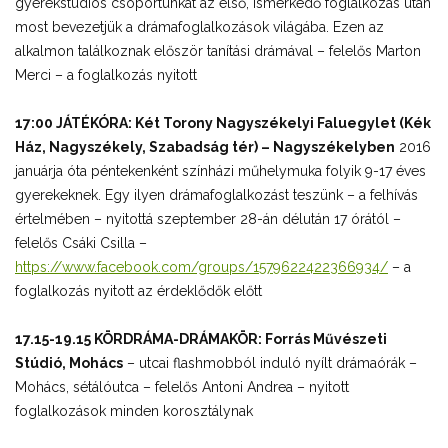
gyerekstúdiós csoportunkat az első, ismerkedő foglalkozás után
most bevezetjük a drámafoglalkozások világába. Ezen az
alkalmon találkoznak először tanítási drámával – felelős Marton
Merci – a foglalkozás nyitott
17:00 JÁTÉKÓRA: Két Torony Nagyszékelyi Faluegylet (Kék
Ház, Nagyszékely, Szabadság tér) – Nagyszékelyben
2016
januárja óta péntekenként színházi műhelymuka folyik 9-17 éves
gyerekeknek. Egy ilyen drámafoglalkozást teszünk – a felhívás
értelmében – nyitottá szeptember 28-án délután 17 órától –
felelős Csáki Csilla –
https://www.facebook.com/groups/1579622422366934/
– a
foglalkozás nyitott az érdeklődők előtt
17.15-19.15 KÖRDRÁMA-DRÁMAKÖR: Forrás Művészeti
Stúdió, Mohács
– utcai flashmobból induló nyílt drámaórák –
Mohács, sétálóutca – felelős Antoni Andrea – nyitott
foglalkozások minden korosztálynak