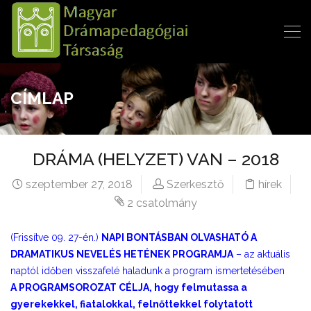
CÍMLAP
DRÁMA (HELYZET) VAN – 2018
szeptember 27, 2018
Szerkesztő
hírek
2 csatolmány
(Frissítve 09. 27-én.)
NAPI BONTÁSBAN OLVASHATÓ A
DRAMATIKUS NEVELÉS HETÉNEK PROGRAMJA
– az aktuális
naptól időben visszafelé haladunk a program ismertetésében
A PROGRAMSOROZAT CÉLJA, hogy felmutassa a
gyerekekkel, fiatalokkal, felnőttekkel folytatott