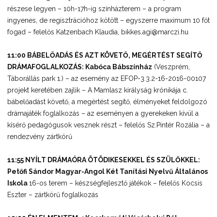
részese legyen – 10h-17h-ig színházterem – a program
ingyenes, de regisztrációhoz kötött – egyszerre maximum 10 főt
fogad – felelős Katzenbach Klaudia, bikkes.agi@marczi.hu
11:00 BÁBELŐADÁS ÉS AZT KÖVETŐ, MEGÉRTÉST SEGÍTŐ
DRÁMAFOGLALKOZÁS: Kabóca Bábszínház
(Veszprém,
Táborállás park 1.) – az esemény az EFOP-3.3.2-16-2016-00107
projekt keretében zajlik – A Mamlasz királyság krónikája c.
bábelőadást követő, a megértést segítő, élményeket feldolgozó
drámajáték foglalkozás – az eseményen a gyerekeken kívül a
kísérő pedagógusok vesznek részt – felelős Sz.Pintér Rozália – a
rendezvény zártkörű
11:55 NYÍLT DRÁMAÓRA ÖTÖDIKESEKKEL ÉS SZÜLŐKKEL:
Petőfi Sándor Magyar-Angol Két Tanítási Nyelvű Általános
Iskola
16-os terem – készségfejlesztő játékok – felelős Kocsis
Eszter – zártkörű foglalkozás