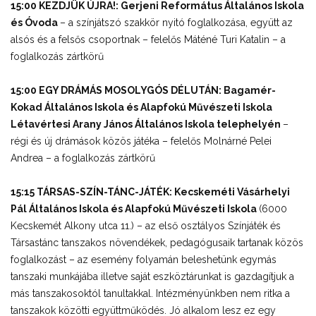
15:00 KEZDJÜK ÚJRA!: Gerjeni Református Általános Iskola
és Óvoda
– a színjátszó szakkör nyitó foglalkozása, együtt az
alsós és a felsős csoportnak – felelős Máténé Turi Katalin – a
foglalkozás zártkörű
15:00 EGY DRÁMÁS MOSOLYGÓS DÉLUTÁN: Bagamér-
Kokad Általános Iskola és Alapfokú Művészeti Iskola
Létavértesi Arany János Általános Iskola telephelyén
–
régi és új drámások közös játéka – felelős Molnárné Pelei
Andrea – a foglalkozás zártkörű
15:15 TÁRSAS-SZÍN-TÁNC-JÁTÉK: Kecskeméti Vásárhelyi
Pál Általános Iskola és Alapfokú Művészeti Iskola
(6000
Kecskemét Alkony utca 11.) – az első osztályos Színjáték és
Társastánc tanszakos növendékek, pedagógusaik tartanak közös
foglalkozást – az esemény folyamán beleshetünk egymás
tanszaki munkájába illetve saját eszköztárunkat is gazdagítjuk a
más tanszakosoktól tanultakkal. Intézményünkben nem ritka a
tanszakok közötti együttműködés. Jó alkalom lesz ez egy