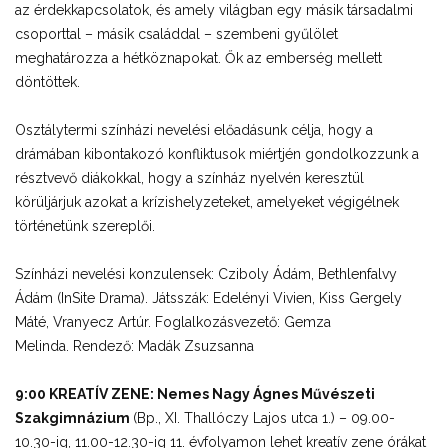
az érdekkapcsolatok, és amely világban egy másik társadalmi
csoporttal – másik családdal – szembeni gyűlölet
meghatározza a hétköznapokat. Ők az emberség mellett
döntöttek.
Osztálytermi színházi nevelési előadásunk célja, hogy a
drámában kibontakozó konfliktusok miértjén gondolkozzunk a
résztvevő diákokkal, hogy a színház nyelvén keresztül
körüljárjuk azokat a krízishelyzeteket, amelyeket végigélnek
történetünk szereplői.
Színházi nevelési konzulensek: Cziboly Ádám, Bethlenfalvy
Ádám (InSite Drama). Játsszák: Edelényi Vivien, Kiss Gergely
Máté, Vranyecz Artúr. Foglalkozásvezető: Gemza
Melinda. Rendező: Madák Zsuzsanna
9:00 KREATÍV ZENE: Nemes Nagy Ágnes Művészeti
Szakgimnázium
(Bp., XI. Thallóczy Lajos utca 1.) – 09.00-
10.30-ig, 11.00-12.30-ig 11. évfolyamon lehet kreatív zene órákat