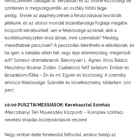
rendszeresen zaklatják őt, verbálisan és az online közösségi lét
színterein is megszégyenítik, az osztály többi tagja
pedig… Ennek az alaphelyzetnek a felvázolásával kezdődik
játékunk, és az utolsó mondat lezáratlansága foglalja magába
központi kérdésünket: van-e felelőssége azoknak, akik a
konfliktushelyzeten kívül állnak, mint szemlélők? Meddig
maradhatnak passzívak? A passzivitás tekinthető-e aktivitásnak, és
ha igen, a zaklatás ellen hat, vagy épp ellenkezőleg, megerősíti
azt? Színész-drámatanárok: Bakonyvári L. Ágnes, Kroó Balázs,
Meszlényi-Bodnár Zoltán. Csatlakozó NAT tartalom: Ember és
társadalom/Etika – Én és mi. Egyén és közösség. A személy
erkölcsi felelőssége. Szándék és következmény. Időtartam: 100
perc
10:00 PUSZTAI MESSIÁSOK: Kerekasztal Színház
(Marczibányi Téri Művelődési Központ) – Komplex színházi
nevelési előadás középiskolások részére
Négy ember élete fenekestül felfordul, amikor belép az