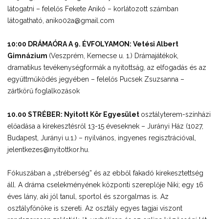
látogatni – felelős Fekete Anikó – korlátozott számban
látogatható, aniko02a@gmail.com
10:00 DRÁMAÓRA A 9. ÉVFOLYAMON: Vetési Albert
Gimnázium
(Veszprém, Kemecse u. 1.) Drámajátékok,
dramatikus tevékenységformák a nyitottság, az elfogadás és az
együttműködés jegyében – felelős Pucsek Zsuzsanna –
zártkörű foglalkozások
10.00 STRÉBER: Nyitott Kör Egyesület
osztályterem-színházi
előadása a kirekesztésről 13-15 éveseknek – Jurányi Ház (1027,
Budapest, Jurányi u.1.) – nyilvános, ingyenes regisztrációval,
jelentkezes@nyitottkor.hu.
Fókuszában a „stréberség” és az ebből fakadó kirekesztettség
áll. A dráma cselekményének központi szereplője Niki; egy 16
éves lány, aki jól tanul, sportol és szorgalmas is. Az
osztályfőnöke is szereti. Az osztály egyes tagjai viszont