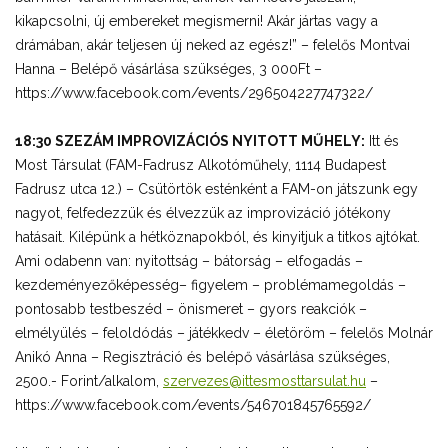
kikapcsolni, új embereket megismerni! Akár jártas vagy a
drámában, akár teljesen új neked az egész!” – felelős Montvai
Hanna – Belépő vásárlása szükséges, 3 000Ft –
https://www.facebook.com/events/296504227747322/
18:30 SZEZÁM IMPROVIZÁCIÓS NYITOTT MŰHELY:
Itt és
Most Társulat (FAM-Fadrusz Alkotóműhely, 1114 Budapest
Fadrusz utca 12.) – Csütörtök esténként a FAM-on játszunk egy
nagyot, felfedezzük és élvezzük az improvizáció jótékony
hatásait. Kilépünk a hétköznapokból, és kinyitjuk a titkos ajtókat.
Ami odabenn van: nyitottság – bátorság – elfogadás –
kezdeményezőképesség– figyelem – problémamegoldás –
pontosabb testbeszéd – önismeret – gyors reakciók –
elmélyülés – feloldódás – játékkedv – életöröm – felelős Molnár
Anikó Anna – Regisztráció és belépő vásárlása szükséges,
2500.- Forint/alkalom,
szervezes@ittesmosttarsulat.hu
–
https://www.facebook.com/events/546701845765592/