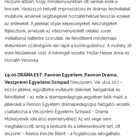
Hiszünk abban, hogy mindannyiunkban ott vannak ezek a
kincsek. Varázsszó helyett improvizációs és drámás technikákat
mutatunk, amiknek segítségével hozzáférhetővé tesszük ezeket
az értékeket. A játékkal olyan képességeket, készségeket
fejlesztünk, amelyek az intézményesített oktatás során
méltatlanul háttérbe szorultak, de felnőttként mindennapi
életünkben szükségünk van rájuk a boldoguláshoz. A műhely 16
éven felülieknek szól. A tréninget vezetik: Hollai-Heiser Anna és
Horváth Veronika
19:00 DRÁMA EST: Pannon Egyetem, Pannon Dráma,
Veszprémi Egyetemi Színpad
(Veszprém, Vár utca 20.) –
közös játékra, együttlétre invitálunk diákokat, hallgatókat és
felnőtteket – az este a drámapedagógia jegyében telik majd, a
játékokat a Pannon Egyetem drámapedagógus hallgatói vezetik,
csatlakozva a Veszprémi Egyetemi Színpad – Dráma
Műhelyének idei első eseményéhez! Az est vége nem
meghatározott, amíg a kedvünk és a lelkesedésünk tart, ott
leszünk! – felelős Keszte Bálint – a foglalkozás látogatható,