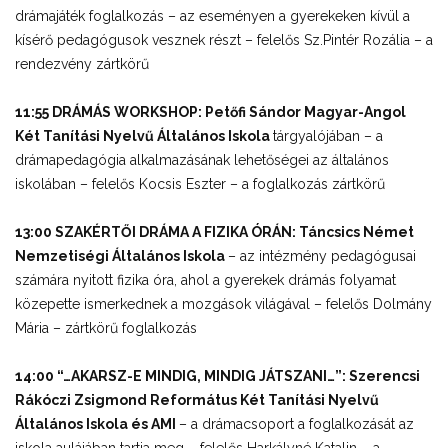
drámajáték foglalkozás – az eseményen a gyerekeken kívül a
kísérő pedagógusok vesznek részt – felelős Sz.Pintér Rozália – a
rendezvény zártkörű
11:55 DRÁMÁS WORKSHOP: Petőfi Sándor Magyar-Angol
Két Tanítási Nyelvű Általános Iskola
tárgyalójában – a
drámapedagógia alkalmazásának lehetőségei az általános
iskolában – felelős Kocsis Eszter – a foglalkozás zártkörű
13:00 SZAKÉRTŐI DRÁMA A FIZIKA ÓRÁN: Táncsics Német
Nemzetiségi Általános Iskola
– az intézmény pedagógusai
számára nyitott fizika óra, ahol a gyerekek drámás folyamat
közepette ismerkednek a mozgások világával – felelős Dolmány
Mária – zártkörű foglalkozás
14:00 “…AKARSZ-E MINDIG, MINDIG JÁTSZANI…”: Szerencsi
Rákóczi Zsigmond Református Két Tanítási Nyelvű
Általános Iskola és AMI
– a drámacsoport a foglalkozását az
iskola aulájában tartja meg – felelős Harkályné Katalin – a