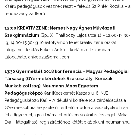
kísérő pedagógusok vesznek részt – felelős Sz.Pintér Rozália – a
rendezvény zártkörű
12:00 KREATÍV ZENE: Nemes Nagy Ágnes Művészeti
Szakgimnázium
(Bp., XI. Thallóczy Lajos utca 1.) – 12.00-13.30-
ig, 14.00-15.30-ig 10.évfolyamon lehet kreatív zene órákat
látogatni – felelős Fekete Anikó – korlátozott számban
látogatható, aniko02a@gmail.com
13:30 Gyermeklét 2018 konferencia – Magyar Pedagógiai
Társaság (GYermekérdekek Szakosztály -Korczak
Munkabizottság), Neumann János Egyetem
Pedagógusképző Kar
(Kecskemét Kaszap u. 6. NJE
Pedagógusképző Kar) – A délutáni konferencia záróelőadása a
GYermekkultúra helyzetéről, érthető módon a veszélyekre hívja
fel a figyelmet, így a Dráma eltörlésének okait is feszegeti Makai
Éva – látogatható, regisztrációhoz kötött pk@pk.uni-neumann.hu