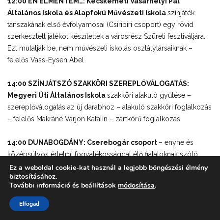
12:00 ÉN ELMENTEM…: Kecskeméti Vásárhelyi Pál
Általános Iskola és Alapfokú Művészeti Iskola
színjáték
tanszakának első évfolyamosai (Csiribiri csoport) egy rövid
szerkesztett játékot készítettek a városrész Szüreti fesztiváljára.
Ezt mutatják be, nem művészeti iskolás osztálytársaiknak –
felelős Vass-Eysen Ábel
14:00 SZÍNJÁTSZÓ SZAKKÖRI SZEREPLŐVÁLOGATÁS:
Megyeri Úti Általános Iskola
szakköri alakuló gyűlése –
szereplőválogatás az új darabhoz – alakuló szakköri foglalkozás
– felelős Makráné Várjon Katalin – zártkörű foglalkozás
14:00 DUNABOGDÁNY: Cserebogár csoport
– enyhe és
középsúlyos értelmi fogyatékossággal élő fiataloknak szóló
dráma csoport Dunabogdányban minden kedden és
Ez a weboldal cookie-kat használ a legjobb böngészési élmény
biztosításához.
csütörtökön a Nyitott Kör magyar és külföldi önkénteseinek
További információ és beállítások
módosítása
.
vezetésével – felelős Császár Réka – nyilvános, ingyenes
regisztrációval, jelentkezes@nyitottkor.hu
Elfogad