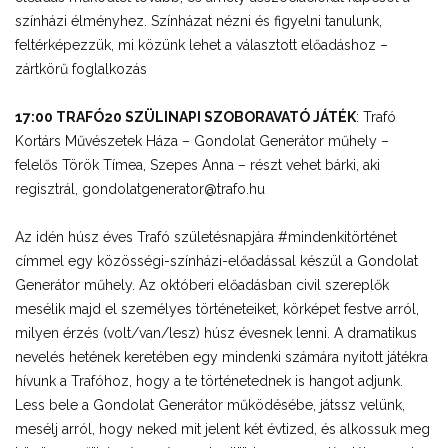
színházi élményhez. Színházat nézni és figyelni tanulunk,
feltérképezzük, mi közünk lehet a választott előadáshoz –
zártkörű foglalkozás
17:00 TRAFÓ20 SZÜLINAPI SZOBORAVATÓ JÁTÉK
: Trafó
Kortárs Művészetek Háza – Gondolat Generátor műhely –
felelős Török Tímea, Szepes Anna – részt vehet bárki, aki
regisztrál, gondolatgenerator@trafo.hu
Az idén húsz éves Trafó születésnapjára #mindenkitörténet
címmel egy közösségi-színházi-előadással készül a Gondolat
Generátor műhely. Az októberi előadásban civil szereplők
mesélik majd el személyes történeteiket, körképet festve arról,
milyen érzés (volt/van/lesz) húsz évesnek lenni. A dramatikus
nevelés hetének keretében egy mindenki számára nyitott játékra
hívunk a Trafóhoz, hogy a te történetednek is hangot adjunk.
Less bele a Gondolat Generátor működésébe, játssz velünk,
mesélj arról, hogy neked mit jelent két évtized, és alkossuk meg