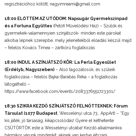
regisztrációhoz kötött, nagyimreami@gmail.com
18:00 ELŐTTEM AZ UTÓDOM: Napsugár Gyermekszínpad
és a Fortuna Együttes
(Petőfi Művelődési Ház) – Szülők és
gyermekek-valamennyien színjátszók- minden este párokat
alkotva lépnek szerepbe, mely jelenetekből előadás készül majd
– felelős Kovács Tímea – zártkörű foglalkozás
18:00 INDUL A SZÍNJÁTSZÓ KÖR: La Perla Egyesület
(Erdélyb, Nagyszeben)
– Alsó tagozatosok, és szüleik
foglalkozása – felelős Bajka-Barabás Réka – a foglalkozás
látogatható –
https://www.facebook.com/events/2083376551723301/
18:30 SZIKRA KEZDŐ SZÍNJÁTSZÓ FELNŐTTEKNEK: Fórum
Társulat (1077 Budapest
, Wesselényi utca 73., AppArt) – “Egy
kis játék, jó társaság, kikapcsolódás! Gyere el kéthetente
CSÜTÖRTÖK este a Wesselényi utcába! Kezdő alkalmainkra
bármikor várunk mindenkit, akinek van kedve játszani,