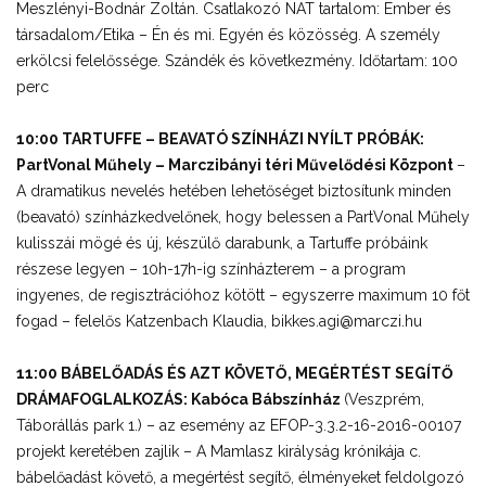
Meszlényi-Bodnár Zoltán. Csatlakozó NAT tartalom: Ember és
társadalom/Etika – Én és mi. Egyén és közösség. A személy
erkölcsi felelőssége. Szándék és következmény. Időtartam: 100
perc
10:00 TARTUFFE – BEAVATÓ SZÍNHÁZI NYÍLT PRÓBÁK:
PartVonal Műhely – Marczibányi téri Művelődési Központ
–
A dramatikus nevelés hetében lehetőséget biztosítunk minden
(beavató) színházkedvelőnek, hogy belessen a PartVonal Műhely
kulisszái mögé és új, készülő darabunk, a Tartuffe próbáink
részese legyen – 10h-17h-ig színházterem – a program
ingyenes, de regisztrációhoz kötött – egyszerre maximum 10 főt
fogad – felelős Katzenbach Klaudia, bikkes.agi@marczi.hu
11:00 BÁBELŐADÁS ÉS AZT KÖVETŐ, MEGÉRTÉST SEGÍTŐ
DRÁMAFOGLALKOZÁS: Kabóca Bábszínház
(Veszprém,
Táborállás park 1.) – az esemény az EFOP-3.3.2-16-2016-00107
projekt keretében zajlik – A Mamlasz királyság krónikája c.
bábelőadást követő, a megértést segítő, élményeket feldolgozó