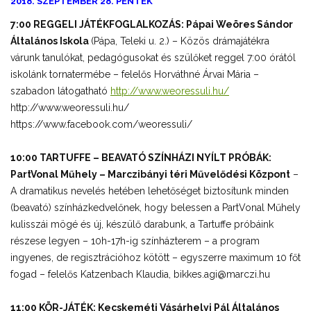
2018. SZEPTEMBER 28. PÉNTEK
7:00 REGGELI JÁTÉKFOGLALKOZÁS: Pápai Weöres Sándor
Általános Iskola
(Pápa, Teleki u. 2.) – Közös drámajátékra
várunk tanulókat, pedagógusokat és szülőket reggel 7:00 órától
iskolánk tornatermébe – felelős Horváthné Árvai Mária –
szabadon látogatható
http://www.weoressuli.hu/
http://www.weoressuli.hu/
https://www.facebook.com/weoressuli/
10:00 TARTUFFE – BEAVATÓ SZÍNHÁZI NYÍLT PRÓBÁK:
PartVonal Műhely – Marczibányi téri Művelődési Központ
–
A dramatikus nevelés hetében lehetőséget biztosítunk minden
(beavató) színházkedvelőnek, hogy belessen a PartVonal Műhely
kulisszái mögé és új, készülő darabunk, a Tartuffe próbáink
részese legyen – 10h-17h-ig színházterem – a program
ingyenes, de regisztrációhoz kötött – egyszerre maximum 10 főt
fogad – felelős Katzenbach Klaudia, bikkes.agi@marczi.hu
11:00 KÖR-JÁTÉK: Kecskeméti Vásárhelyi Pál Általános