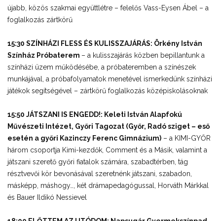
újabb, közös szakmai együttlétre – felelős Vass-Eysen Ábel – a
foglalkozás zártkörű
15:30 SZÍNHÁZI FLESS ÉS KULISSZAJÁRÁS: Örkény István
Színház Próbaterem
– a kulisszajárás közben bepillantunk a
színházi üzem működésébe, a próbateremben a színészek
munkájával, a próbafolyamatok menetével ismerkedünk színházi
játékok segítségével – zártkörű foglalkozás középiskolásoknak
15:50 JÁTSZANI IS ENGEDD!: Keleti István Alapfokú
Művészeti Intézet, Győri Tagozat (Győr, Radó sziget – eső
esetén a győri Kazinczy Ferenc Gimnázium)
– a KIMI-GYŐR
három csoportja Kimi-kezdők, Comment és a Másik, valamint a
játszani szerető győri fiatalok számára, szabadtérben, tág
résztvevői kör bevonásával szeretnénk játszani, szabadon,
másképp, máshogy…, két drámapedagógussal, Horváth Márkkal
és Bauer Ildikó Nessievel
18:00 ELŐTTEM AZ UTÓDOM: Napsugár Gyermekszínpad