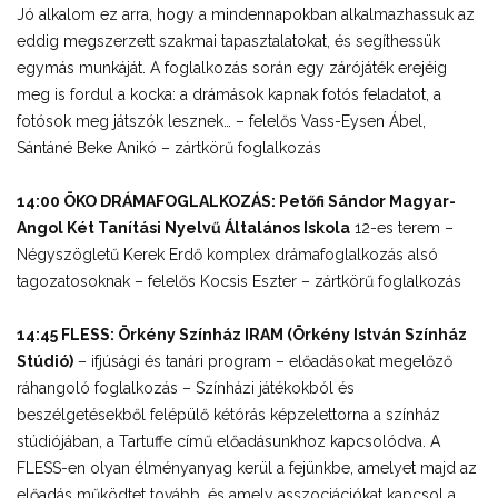
Jó alkalom ez arra, hogy a mindennapokban alkalmazhassuk az
eddig megszerzett szakmai tapasztalatokat, és segíthessük
egymás munkáját. A foglalkozás során egy zárójáték erejéig
meg is fordul a kocka: a drámások kapnak fotós feladatot, a
fotósok meg játszók lesznek… – felelős Vass-Eysen Ábel,
Sántáné Beke Anikó – zártkörű foglalkozás
14:00 ÖKO DRÁMAFOGLALKOZÁS: Petőfi Sándor Magyar-
Angol Két Tanítási Nyelvű Általános Iskola
12-es terem –
Négyszögletű Kerek Erdő komplex drámafoglalkozás alsó
tagozatosoknak – felelős Kocsis Eszter – zártkörű foglalkozás
14:45 FLESS: Örkény Színház IRAM (Örkény István Színház
Stúdió)
– ifjúsági és tanári program – előadásokat megelőző
ráhangoló foglalkozás – Színházi játékokból és
beszélgetésekből felépülő kétórás képzelettorna a színház
stúdiójában, a Tartuffe című előadásunkhoz kapcsolódva. A
FLESS-en olyan élményanyag kerül a fejünkbe, amelyet majd az
előadás működtet tovább, és amely asszociációkat kapcsol a