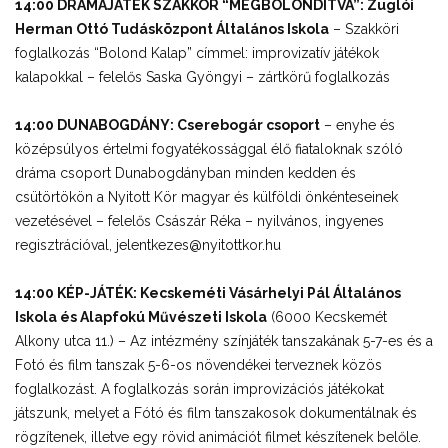
14:00 DRÁMAJÁTÉK SZAKKÖR “MEGBOLONDÍTVA”: Zuglói
Herman Ottó Tudásközpont Általános Iskola
– Szakköri
foglalkozás “Bolond Kalap” címmel: improvizatív játékok
kalapokkal – felelős Saska Gyöngyi – zártkörű foglalkozás
14:00 DUNABOGDÁNY: Cserebogár csoport
– enyhe és
középsúlyos értelmi fogyatékossággal élő fiataloknak szóló
dráma csoport Dunabogdányban minden kedden és
csütörtökön a Nyitott Kör magyar és külföldi önkénteseinek
vezetésével – felelős Császár Réka – nyilvános, ingyenes
regisztrációval, jelentkezes@nyitottkor.hu
14:00 KÉP-JÁTÉK: Kecskeméti Vásárhelyi Pál Általános
Iskola és Alapfokú Művészeti Iskola
(6000 Kecskemét
Alkony utca 11.) – Az intézmény színjáték tanszakának 5-7-es és a
Fotó és film tanszak 5-6-os növendékei terveznek közös
foglalkozást. A foglalkozás során improvizációs játékokat
játszunk, melyet a Fótó és film tanszakosok dokumentálnak és
rögzítenek, illetve egy rövid animációt filmet készítenek belőle.