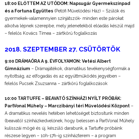
18:00 ELŐTTEM AZ UTÓDOM: Napsugár Gyermekszínpad
és a Fortuna Együttes
(Petőfi Művelődési Ház) – Szülők és
gyermekek-valamennyien színjátszók- minden este párokat
alkotva lépnek szerepbe, mely jelenetekből előadás készül majd
– felelős Kovács Tímea – zártkörű foglalkozás
2018. SZEPTEMBER 27. CSÜTÖRTÖK
9:00 DRÁMAÓRA A 9. ÉVFOLYAMON: Vetési Albert
Gimnázium
– Drámajátékok, dramatikus tevékenységformák a
nyitottság, az elfogadás és az együttműködés jegyében –
felelős Pucsek Zsuzsanna – zártkörű foglalkozások
10:00 TARTUFFE – BEAVATÓ SZÍNHÁZI NYÍLT PRÓBÁK:
PartVonal Műhely – Marczibányi téri Művelődési Központ
–
A dramatikus nevelés hetében lehetőséget biztosítunk minden
(beavató) színházkedvelőnek, hogy belessen a PartVonal Műhely
kulisszái mögé és új, készülő darabunk, a Tartuffe próbáink
részese legyen – 10h-17h-ig színházterem – a program