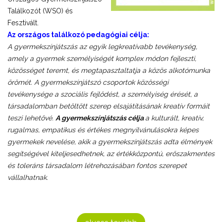
Találkozót (WSO) és
Fesztivált.
Az országos találkozó pedagógiai célja:
A gyermekszínjátszás az egyik legkreatívabb tevékenység,
amely a gyermek személyiségét komplex módon fejleszti,
közösséget teremt, és megtapasztaltatja a közös alkotómunka
örömét. A gyermekszínjátszó csoportok közösségi
tevékenysége a szociális fejlődést, a személyiség érését, a
társadalomban betöltött szerep elsajátításának kreatív formáit
teszi lehetővé.
A gyermekszínjátszás célja
a kulturált, kreatív,
rugalmas, empatikus és értékes megnyilvánulásokra képes
gyermekek nevelése, akik a gyermekszínjátszás adta élmények
segítségével kiteljesedhetnek, az értékközpontú, erőszakmentes
és toleráns társadalom létrehozásában fontos szerepet
vállalhatnak.