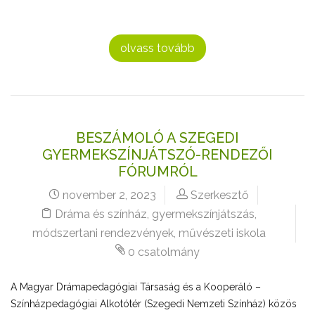
olvass tovább
BESZÁMOLÓ A SZEGEDI
GYERMEKSZÍNJÁTSZÓ-RENDEZŐI
FÓRUMRÓL
november 2, 2023
Szerkesztő
Dráma és színház
,
gyermekszínjátszás
,
módszertani rendezvények
,
művészeti iskola
0 csatolmány
A Magyar Drámapedagógiai Társaság és a Kooperáló –
Színházpedagógiai Alkotótér (Szegedi Nemzeti Színház) közös