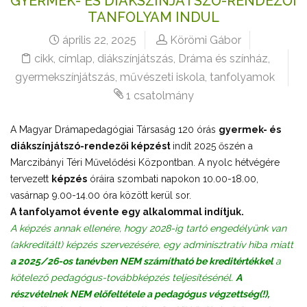
GYERMEK- ÉS DIÁKSZÍNJÁTSZÓ-RENDEZŐI
TANFOLYAM INDUL
április 22, 2025
Körömi Gábor
cikk
,
címlap
,
diákszínjátszás
,
Dráma és színház
,
gyermekszínjátszás
,
művészeti iskola
,
tanfolyamok
1 csatolmány
A Magyar Drámapedagógiai Társaság 120 órás
gyermek- és
diákszínjátszó-rendezői képzést
indít 2025 őszén a
Marczibányi Téri Művelődési Központban. A nyolc hétvégére
tervezett
képzés
óráira szombati napokon 10.00-18.00,
vasárnap 9.00-14.00 óra között kerül sor.
A tanfolyamot évente egy alkalommal indítjuk.
A képzés annak ellenére, hogy 2028-ig tartó engedélyünk van
(akkreditált) képzés szervezésére, egy adminisztratív hiba miatt
a 2025/26-os tanévben
NEM számítható be kreditértékkel
a
kötelező pedagógus-továbbképzés teljesítésénél.
A
részvételnek NEM előfeltétele a pedagógus végzettség(!),