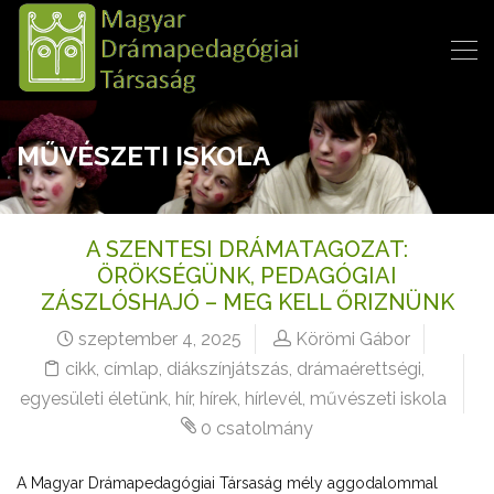
MŰVÉSZETI ISKOLA
A SZENTESI DRÁMATAGOZAT:
ÖRÖKSÉGÜNK, PEDAGÓGIAI
ZÁSZLÓSHAJÓ – MEG KELL ŐRIZNÜNK
szeptember 4, 2025
Körömi Gábor
cikk
,
címlap
,
diákszínjátszás
,
drámaérettségi
,
egyesületi életünk
,
hír
,
hírek
,
hírlevél
,
művészeti iskola
0 csatolmány
A Magyar Drámapedagógiai Társaság mély aggodalommal