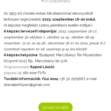
0 csatolmány
Az 1993-tól minden évben két alkalommal lebonyolított
tanfolyam legközelebb
2023. szeptember 16-án indul.
(A képzést megfelelő számú jelentkező esetén indítjuk.)
A képzés tervezett időpontjai:
2023. szeptember 16-17.,
szeptember 30-október 1., október 14-15., október 28-29.,
november 11-12. és 25-26., december 16-17. és 2024. január 6-7.
(szombati napokon 10-18, vasárnap 9-14 óra között).
A képzés helyszíne
: Budapest, Marczibányi Téri Művelődési
Központ (1022 Bp., Marczibányi tér 5/A)
Programvezető:
Kaposi László
Képzési díj:
180 ezer Ft/fő
További információk:
Füsi Anna,
+36 30 2979667, e-mail:
dramatanfolyam@gmail.com
olvass tovább