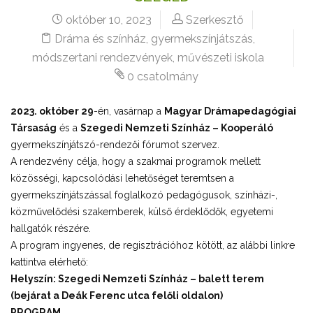
október 10, 2023
Szerkesztő
Dráma és színház
,
gyermekszínjátszás
,
módszertani rendezvények
,
művészeti iskola
0 csatolmány
2023. október 29
-én, vasárnap a
Magyar Drámapedagógiai
Társaság
és a
Szegedi Nemzeti Színház – Kooperáló
gyermekszínjátszó-rendezői fórumot szervez.
A rendezvény célja, hogy a szakmai programok mellett
közösségi, kapcsolódási lehetőséget teremtsen a
gyermekszínjátszással foglalkozó pedagógusok, színházi-,
közművelődési szakemberek, külső érdeklődők, egyetemi
hallgatók részére.
A program ingyenes, de regisztrációhoz kötött, az alábbi linkre
kattintva elérhető:
Helyszín: Szegedi Nemzeti Színház – balett terem
(bejárat a Deák Ferenc utca felőli oldalon)
PROGRAM