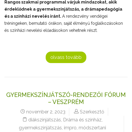
Rangos szakmai programmal várjuk mindazokat, akik
érdeklődnek a gyermekszínjátszás, a drámapedagógia
és a színházi nevelés iránt.
A rendezvény vendégei
tréningeken, bemutató órákon, saját élményű foglalkozásokon
és színházi nevelési előadásokon vehetnek részt.
olvass tovább
GYERMEKSZÍNJÁTSZÓ-RENDEZŐI FÓRUM
– VESZPRÉM
november 2, 2023
Szerkesztő
diákszínjátszás
,
Dráma és színház
,
gyermekszínjátszás
,
impro
,
módszertani