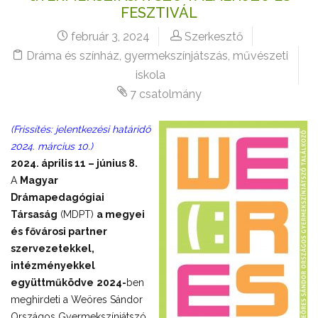
FESZTIVÁL
február 3, 2024
Szerkesztő
Dráma és színház
,
gyermekszínjátszás
,
művészeti
iskola
7 csatolmány
(Frissítés: jelentkezési határidő
2024. március 10.)
2024. április 11 – június 8.
A
Magyar
Drámapedagógiai
Társaság
(MDPT)
a megyei
és fővárosi partner
szervezetekkel,
intézményekkel
együttműködve
2024-
ben
meghirdeti a Weöres Sándor
Országos Gyermekszínjátszó