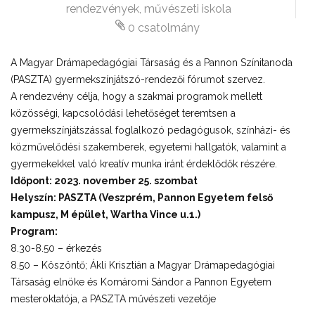
rendezvények
,
művészeti iskola
0 csatolmány
A Magyar Drámapedagógiai Társaság és a Pannon Színitanoda
(PASZTA) gyermekszínjátszó-rendezői fórumot szervez.
A rendezvény célja, hogy a szakmai programok mellett
közösségi, kapcsolódási lehetőséget teremtsen a
gyermekszínjátszással foglalkozó pedagógusok, színházi- és
közművelődési szakemberek, egyetemi hallgatók, valamint a
gyermekekkel való kreatív munka iránt érdeklődők részére.
Időpont: 2023. november 25. szombat
Helyszín: PASZTA (Veszprém, Pannon Egyetem felső
kampusz, M épület, Wartha Vince u.1.)
Program:
8.30-8.50 – érkezés
8.50 – Köszöntő; Ákli Krisztián a Magyar Drámapedagógiai
Társaság elnöke és Komáromi Sándor a Pannon Egyetem
mesteroktatója, a PASZTA művészeti vezetője