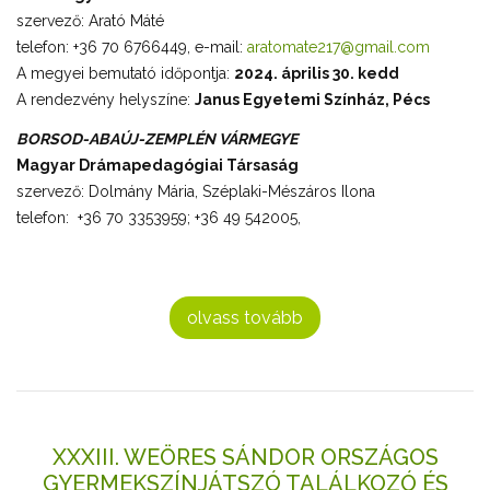
szervező: Arató Máté
telefon: +36 70 6766449, e-mail:
aratomate217@gmail.com
A megyei bemutató időpontja:
2024. április 30. kedd
A rendezvény helyszíne:
Janus Egyetemi Színház, Pécs
BORSOD-ABAÚJ-ZEMPLÉN VÁRMEGYE
Magyar Drámapedagógiai Társaság
szervező: Dolmány Mária, Széplaki-Mészáros Ilona
telefon: +36 70 3353959; +36 49 542005,
olvass tovább
XXXIII. WEÖRES SÁNDOR ORSZÁGOS
GYERMEKSZÍNJÁTSZÓ TALÁLKOZÓ ÉS