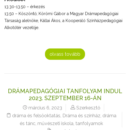
13.30-13.50 – érkezés
13.50 – Köszöntő; Körömi Gábor a Magyar Drámapedagógiai
Társaság alelnöke, Kállai Ákos, a Kooperáló Színházpedagógiai
Alkotótér vezetője.
olvass tovább
DRÁMAPEDAGÓGIAI TANFOLYAM INDUL
2023. SZEPTEMBER 16-ÁN
március 6, 2023
Szerkesztő
dráma és felsőoktatás
,
Dráma és színház
,
dráma
és tánc
,
művészeti iskola
,
tanfolyamok