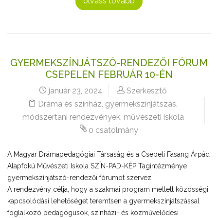
olvass tovább
GYERMEKSZÍNJÁTSZÓ-RENDEZŐI FÓRUM
CSEPELEN FEBRUÁR 10-ÉN
január 23, 2024
Szerkesztő
Dráma és színház
,
gyermekszínjátszás
,
módszertani rendezvények
,
művészeti iskola
0 csatolmány
A Magyar Drámapedagógiai Társaság és a Csepeli Fasang Árpád
Alapfokú Művészeti Iskola SZÍN-PAD-KÉP Tagintézménye
gyermekszínjátszó-rendezői fórumot szervez.
A rendezvény célja, hogy a szakmai program mellett közösségi,
kapcsolódási lehetőséget teremtsen a gyermekszínjátszással
foglalkozó pedagógusok, színházi- és közművelődési