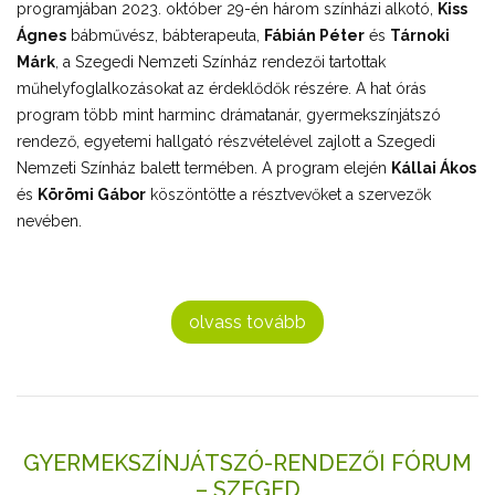
programjában 2023. október 29-én három színházi alkotó,
Kiss
Ágnes
bábművész, bábterapeuta,
Fábián Péter
és
Tárnoki
Márk
, a Szegedi Nemzeti Színház rendezői tartottak
műhelyfoglalkozásokat az érdeklődők részére. A hat órás
program több mint harminc drámatanár, gyermekszínjátszó
rendező, egyetemi hallgató részvételével zajlott a Szegedi
Nemzeti Színház balett termében. A program elején
Kállai Ákos
és
Körömi Gábor
köszöntötte a résztvevőket a szervezők
nevében.
olvass tovább
GYERMEKSZÍNJÁTSZÓ-RENDEZŐI FÓRUM
– SZEGED