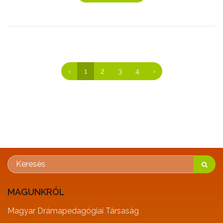
‹
1
2
3
4
›
MAGUNKRÓL
Magyar Drámapedagógiai Társaság