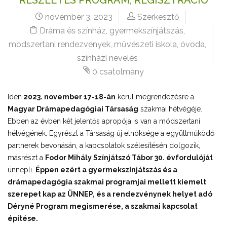
november 3, 2023
Szerkesztő
Dráma és színház
,
gyermekszínjátszás
,
módszertani rendezvények
,
művészeti iskola
,
óvoda
,
színházi nevelés
0 csatolmány
Idén
2023. november 17-18-án
kerül megrendezésre a
Magyar Drámapedagógiai Társaság
szakmai hétvégéje.
Ebben az évben két jelentős apropója is van a módszertani
hétvégének. Egyrészt a Társaság új elnöksége a együttműködő
partnerek bevonásán, a kapcsolatok szélesítésén dolgozik,
másrészt a
Fodor Mihály Színjátszó Tábor 30. évfordulóját
ünnepli.
Éppen ezért a gyermekszínjátszás és a
drámapedagógia szakmai programjai mellett kiemelt
szerepet kap az ÜNNEP, és a rendezvénynek helyet adó
Déryné Program megismerése, a szakmai kapcsolat
építése.