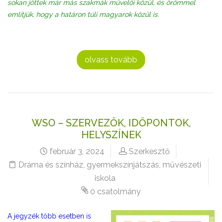
sokan jöttek már más szakmák művelői közül, és örömmel
említjük, hogy a határon túli magyarok közül is.
olvass tovább
WSO – SZERVEZŐK, IDŐPONTOK,
HELYSZÍNEK
február 3, 2024
Szerkesztő
Dráma és színház
,
gyermekszínjátszás
,
művészeti
iskola
0 csatolmány
A jegyzék több esetben is