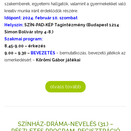
szakemberek, egyetemi hallgatók, valamint a gyermekekkel való
kreatív munka iránt érdeklődők részére.
Időpont:
2024. február 10. szombat
Helyszín:
SZÍN-PAD-KÉP Tagintézmény (Budapest 1214
Simon Bolivár stny 4-8.)
Szakmai program:
8.45-9.00 – érkezés
9.00 – 9.30 –
BEVEZETÉS
– bemutatkozás, bevezető játékok az
ismerkedésért –
Körömi Gábor
játékai
olvass tovább
SZÍNHÁZ-DRÁMA-NEVELÉS (31.) –
RÉSZLETES PROGRAM, REGISZTRÁCIÓ