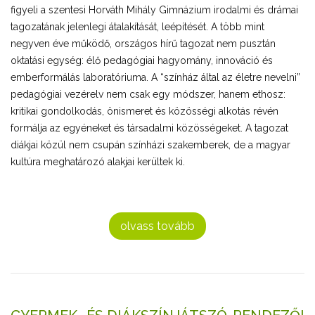
figyeli a szentesi Horváth Mihály Gimnázium irodalmi és drámai
tagozatának jelenlegi átalakítását, leépítését. A több mint
negyven éve működő, országos hírű tagozat nem pusztán
oktatási egység: élő pedagógiai hagyomány, innováció és
emberformálás laboratóriuma. A “színház által az életre nevelni”
pedagógiai vezérelv nem csak egy módszer, hanem ethosz:
kritikai gondolkodás, önismeret és közösségi alkotás révén
formálja az egyéneket és társadalmi közösségeket. A tagozat
diákjai közül nem csupán színházi szakemberek, de a magyar
kultúra meghatározó alakjai kerültek ki.
olvass tovább