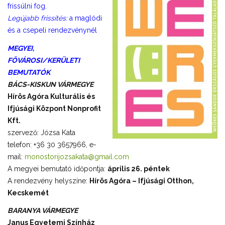
frissülni fog.
Legújabb frissítés:
a maglódi
és a csepeli rendezvénynél
MEGYEI,
FŐVÁROSI/KERÜLETI
BEMUTATÓK
BÁCS-KISKUN VÁRMEGYE
Hírös Agóra Kulturális és
Ifjúsági Központ Nonprofit
Kft.
szervező: Józsa Kata
telefon: +36 30 3657966, e-
mail:
monostorijozsakata@gmail.com
A megyei bemutató időpontja:
április 26. péntek
A rendezvény helyszíne:
Hírös Agóra – Ifjúsági Otthon,
Kecskemét
BARANYA VÁRMEGYE
Janus Egyetemi Színház