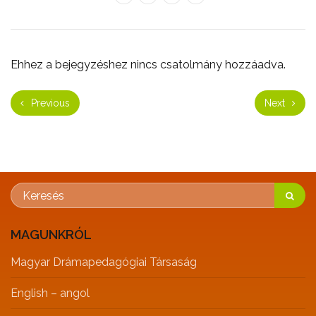
Ehhez a bejegyzéshez nincs csatolmány hozzáadva.
Previous
Next
MAGUNKRÓL
Magyar Drámapedagógiai Társaság
English – angol