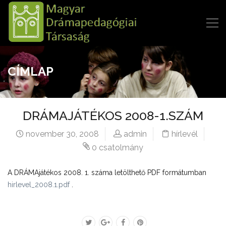
CÍMLAP
DRÁMAJÁTÉKOS 2008-1.SZÁM
november 30, 2008
admin
hírlevél
0 csatolmány
A DRÁMAjátékos 2008. 1. száma letölthető PDF formátumban
hirlevel_2008.1.pdf
.