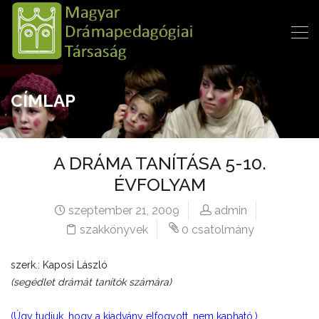
CÍMLAP
A DRÁMA TANÍTÁSA 5-10.
ÉVFOLYAM
szeptember 21, 2009
admin
szakkönyvek
0 csatolmány
szerk.: Kaposi László
(segédlet drámát tanítók számára)
(Úgy tudjuk, hogy a kiadvány elfogyott, nem kapható.)