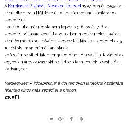
A
Kerekasztal Színházi Nevelési Központ
1997-ben és 1999-ben
jelentette meg a NAT tánc és dráma fejezetének tanításához
segédleteit.
Ezek közül a már régóta nem kapható 5-6-os és 7-8-os
segédlet pótlására készült a 2002-ben megjelentetett, javított,
jelentős mértékben bővített, kiegészített kiadás – segédlet az 5-
10. évfolyamon drámát tanítóknak.
308 számozott oldalon rengeteg drámaóra vázlata, továbbá az
egyes tantárgyszakaszokhoz tartozó tanmenetek olvashatók a
kiadványban.
Megjegyzés: A középiskolai évfolyamokon tanítóknak számára
jelenleg nincs más segédlet a piacon.
2300 Ft