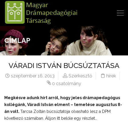
CÍMLAP
VÁRADI ISTVÁN BÚCSÚZTATÁSA
szeptember 16, 2013
Szerkesztő
hírek
0 csatolmány
Megkésve adunk hírt arról, hogy jeles drámapedagógus
kollégánk, Váradi István elment – temetése augusztus 8-
án volt.
Tarcsa Zoltán búcsúztatója olvasható lesz a DPM
következő számában. Álljon itt belőle egy részlet…