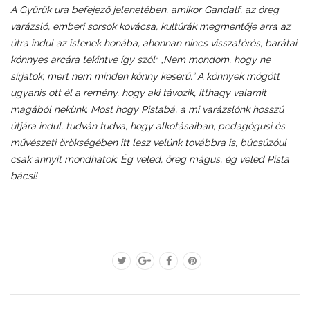
A Gyűrűk ura
befejező jelenetében, amikor Gandalf, az öreg
varázsló, emberi sorsok kovácsa, kultúrák megmentője arra az
útra indul az istenek honába, ahonnan nincs visszatérés, barátai
könnyes arcára tekintve így szól:
„Nem mondom, hogy ne
sírjatok, mert nem minden könny keserű.”
A könnyek mögött
ugyanis ott él a remény, hogy aki távozik, itthagy valamit
magából nekünk. Most hogy Pistabá, a mi varázslónk hosszú
útjára indul, tudván tudva, hogy alkotásaiban, pedagógusi és
művészeti örökségében itt lesz velünk továbbra is, búcsúzóul
csak annyit mondhatok:
Ég veled, öreg mágus, ég veled Pista
bácsi!