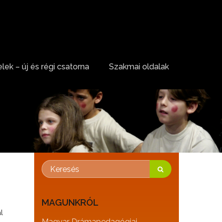
lek – új és régi csatorna
Szakmai oldalak
MAGUNKRÓL
l
Magyar Drámapedagógiai