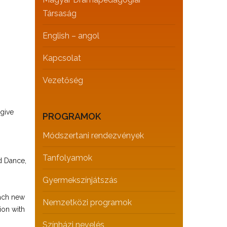
Társaság
English – angol
Kapcsolat
Vezetőség
give
PROGRAMOK
Módszertani rendezvények
Tanfolyamok
d Dance,
Gyermekszínjátszás
each new
Nemzetközi programok
ion with
Színházi nevelés