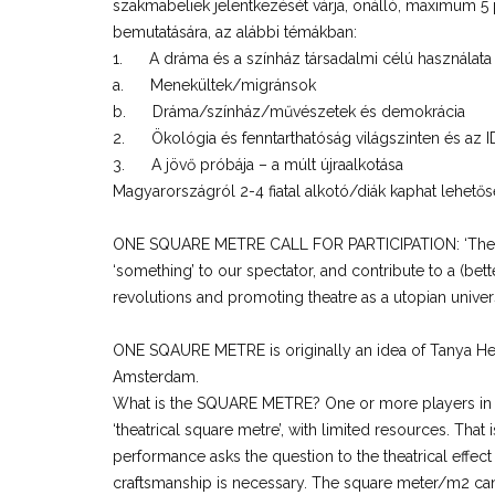
szakmabeliek jelentkezését várja, önálló, maximum 5
bemutatására, az alábbi témákban:
1. A dráma és a színház társadalmi célú használata
a. Menekültek/migránsok
b. Dráma/színház/művészetek és demokrácia
2. Ökológia és fenntarthatóság világszinten és az 
3. A jövő próbája – a múlt újraalkotása
Magyarországról 2-4 fiatal alkotó/diák kaphat lehetősé
ONE SQUARE METRE CALL FOR PARTICIPATION: ‘The SQ
‘something’ to our spectator, and contribute to a (bett
revolutions and promoting theatre as a utopian universe 
ONE SQAURE METRE is originally an idea of Tanya Her
Amsterdam.
What is the SQUARE METRE? One or more players in e
‘theatrical square metre’, with limited resources. Tha
performance asks the question to the theatrical effect
craftsmanship is necessary. The square meter/m2 can 