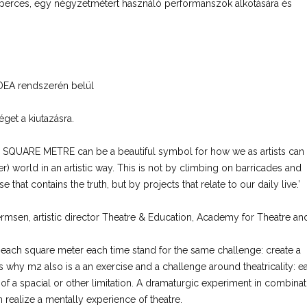
 perces, egy négyzetmétert használó performanszok alkotására és
IDEA rendszerén belül
get a kiutazásra.
UARE METRE can be a beautiful symbol for how we as artists can 
er) world in an artistic way. This is not by climbing on barricades and
that contains the truth, but by projects that relate to our daily live.’
msen, artistic director Theatre & Education, Academy for Theatre an
ach square meter each time stand for the same challenge: create a
t is why m2 also is a an exercise and a challenge around theatricality: 
 of a spacial or other limitation. A dramaturgic experiment in combinat
realize a mentally experience of theatre.