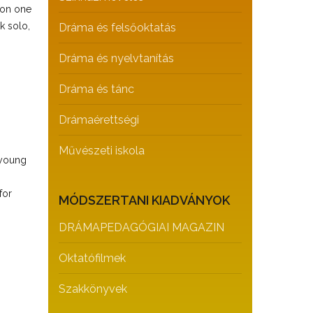
 on one
k solo,
Dráma és felsőoktatás
Dráma és nyelvtanítás
Dráma és tánc
Drámaérettségi
Művészeti iskola
/young
for
MÓDSZERTANI KIADVÁNYOK
DRÁMAPEDAGÓGIAI MAGAZIN
Oktatófilmek
Szakkönyvek