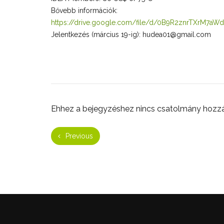
Bővebb információk:
https://drive.google.com/file/d/0B9R2znrTXrM7aW
Jelentkezés (március 19-ig): hudea01@gmail.com
Ehhez a bejegyzéshez nincs csatolmány hozz
Previous