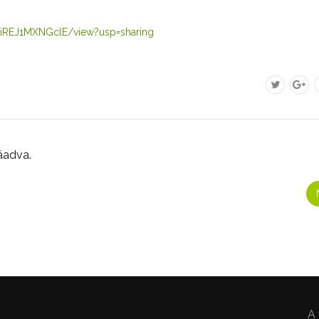
diREJ1MXNGclE/view?usp=sharing
áadva.
A 