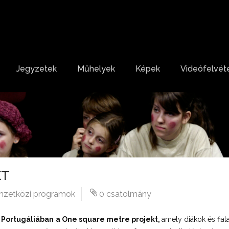
Jegyzetek
Műhelyek
Képek
Videófelvéte
KT
zetközi programok
0 csatolmány
 Portugáliában
a One square metre projekt,
amely diákok és fiata