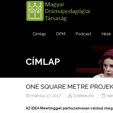
Címlap
DPM
Podcast
Hírek
CÍMLAP
ONE SQUARE METRE PROJE
március 17, 2017
Szerkesztő
nem
AZ IDEA Meetinggel párhuzamosan valósul meg