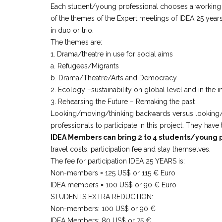
Each student/young professional chooses a working s
of the themes of the Expert meetings of IDEA 25 year
in duo or trio.
The themes are:
1. Drama/theatre in use for social aims
a. Refugees/Migrants
b. Drama/Theatre/Arts and Democracy
2. Ecology –sustainability on global level and in the i
3. Rehearsing the Future – Remaking the past
Looking/moving/thinking backwards versus looking/
professionals to participate in this project. They have 
IDEA Members can bring 2 to 4 students/young 
travel costs, participation fee and stay themselves.
The fee for participation IDEA 25 YEARS is:
Non-members = 125 US$ or 115 € Euro
IDEA members = 100 US$ or 90 € Euro
STUDENTS EXTRA REDUCTION:
Non-members: 100 US$ or 90 €
IDEA Members: 80 US$ or 75 €