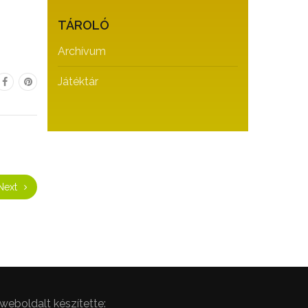
TÁROLÓ
Archívum
Játéktár
Next
weboldalt készítette: