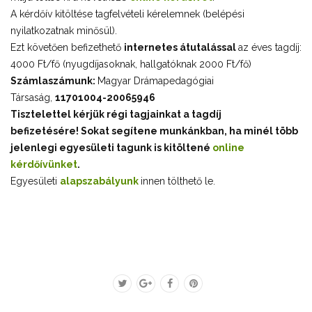
A kérdőív kitöltése tagfelvételi kérelemnek (belépési
nyilatkozatnak minősül).
Ezt követően befizethető
internetes átutalással
az éves tagdíj:
4000 Ft/fő (nyugdíjasoknak, hallgatóknak 2000 Ft/fő)
Számlaszámunk:
Magyar Drámapedagógiai
Társaság,
11701004-20065946
Tisztelettel kérjük régi tagjainkat a tagdíj
befizetésére!
Sokat segítene munkánkban, ha minél több
jelenlegi egyesületi tagunk is kitöltené
online
kérdőívünket
.
Egyesületi
alapszabályunk
innen tölthető le.