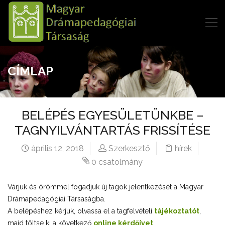
CÍMLAP
BELÉPÉS EGYESÜLETÜNKBE –
TAGNYILVÁNTARTÁS FRISSÍTÉSE
április 12, 2018
Szerkesztő
hírek
0 csatolmány
Várjuk és örömmel fogadjuk új tagok jelentkezését a Magyar
Drámapedagógiai Társaságba.
A belépéshez kérjük, olvassa el a tagfelvételi
tájékoztatót
,
majd töltse ki a következő
online kérdőívet
.