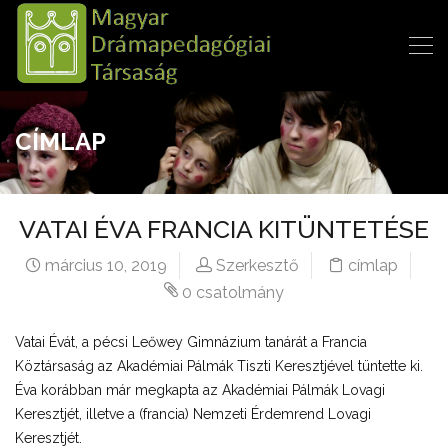
CÍMLAP
VATAI ÉVA FRANCIA KITÜNTETÉSE
március 10, 2019
Szerkesztő
címlap
0 csatolmány
Vatai Évát, a pécsi Leőwey Gimnázium tanárát a Francia
Köztársaság az Akadémiai Pálmák Tiszti Keresztjével tüntette ki.
Éva korábban már megkapta az Akadémiai Pálmák Lovagi
Keresztjét, illetve a (francia) Nemzeti Érdemrend Lovagi
Keresztjét.