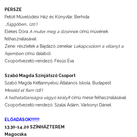
PERSZE
Petőfi Művelődési Ház és Könyvtár, Berhida
…függőben… (20’)
Elekes Dóra
A muter meg a dzsinnek
című művének
felhasználásával
Zene: részletek a Bajdázó zenekar
Lekapcsolom a villanyt a
fejemben
című dalából
Csoportvezető-rendező: Fésüs Éva
Szabó Magda Színjátszó Csoport
Szabó Magda Kéttannyelvű Általános Iskola, Budapest
Meséld el fiam (18’)
A halhatatlanságra vágyó királyfi
című mese felhasználásával
Csoportvezető-rendező: Szalai Ádám, Várkonyi Dániel
ELŐADÁSOK!!!!!!!
13.30-14.20 SZÍNHÁZTEREM
Magocska