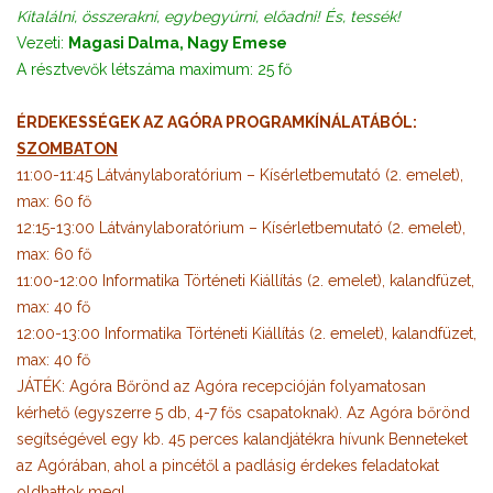
Kitalálni, összerakni, egybegyúrni, előadni! És, tessék!
Vezeti:
Magasi Dalma, Nagy Emese
A résztvevők létszáma maximum: 25 fő
ÉRDEKESSÉGEK AZ AGÓRA PROGRAMKÍNÁLATÁBÓL:
SZOMBATON
11:00-11:45 Látványlaboratórium – Kísérletbemutató (2. emelet),
max: 60 fő
12:15-13:00 Látványlaboratórium – Kísérletbemutató (2. emelet),
max: 60 fő
11:00-12:00 Informatika Történeti Kiállítás (2. emelet), kalandfüzet,
max: 40 fő
12:00-13:00 Informatika Történeti Kiállítás (2. emelet), kalandfüzet,
max: 40 fő
JÁTÉK: Agóra Bőrönd az Agóra recepcióján folyamatosan
kérhető (egyszerre 5 db, 4-7 fős csapatoknak). Az Agóra bőrönd
segítségével egy kb. 45 perces kalandjátékra hívunk Benneteket
az Agórában, ahol a pincétől a padlásig érdekes feladatokat
oldhattok meg!