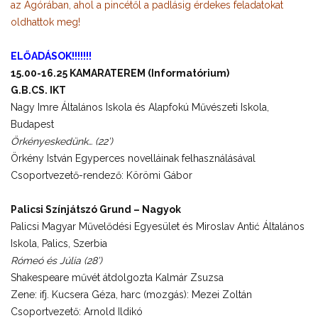
az Agórában, ahol a pincétől a padlásig érdekes feladatokat
oldhattok meg!
ELŐADÁSOK!!!!!!!
15.00-16.25 KAMARATEREM (Informatórium)
G.B.CS. IKT
Nagy Imre Általános Iskola és Alapfokú Művészeti Iskola,
Budapest
Örkényeskedünk… (22’)
Örkény István Egyperces novelláinak felhasználásával
Csoportvezető-rendező: Körömi Gábor
Palicsi Színjátszó Grund – Nagyok
Palicsi Magyar Művelődési Egyesület és Miroslav Antić Általános
Iskola, Palics, Szerbia
Rómeó és Júlia (28’)
Shakespeare művét átdolgozta Kalmár Zsuzsa
Zene: ifj. Kucsera Géza, harc (mozgás): Mezei Zoltán
Csoportvezető: Arnold Ildikó