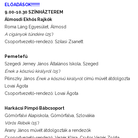
ELŐADÁSOK!!!!!!!
9.00-10.30 SZÍNHÁZTEREM
Álmosdi Ekhós Rajkók
Roma Láng Egyesület, Álmosd
A cigányok tündére (25’)
Csoportvezető-rendező: Szilasi Zsanett
Pemetefű
Szegedi Jerney János Általános Iskola, Szeged
Ének a kőszívű királyról (15’)
Pilinszky János
Ének a kőszívű királyról
című művét átdolgozta
Lovai Ágota
Csoportvezető-rendező: Lovai Ágota
Harkácsi Pimpó Bábcsoport
Gömörfalvi Alapiskola, Gömörfalva, Szlovákia
Vörös Rébék (15’)
Arany János művét átdolgozták a rendezők
Csoportvezető-rendező: Vezér Klára, Csutor Vezér Zsófia,