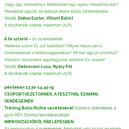
Vagy egy mesekönyv. Netalántán egy egész mesekönyvtár?
Meséljünk együtt, és keltsük életre közös történetünket.
Vezeti:
Dobos Eszter, Villant Bálint
A résztvevők száma: maximum 25 fő
A te sztorid –
10-14 éveseknek
Mekkora sztori! És azt hallottad? Milyen helye van a
történeteknek a hétköznapjainkban? Mi kell egy jó sztorihoz?
Kitalálni, összerakni, egybegyúrni, előadni! És, tessék!
Vezeti:
Debreceni Luca, Nyáry Pál
A résztvevők száma: maximum 25 fő
pénteken 13.30-14.45-ig
CSOPORTVEZETŐKNEK, A FESZTIVÁL SZAKMAI
VENDÉGEINEK
Tréning Balla Richie vezetésével
(színész-drámatanár, a
győri RÉV Színház társulatvezetője)
IMPROVIZÁCIÓRÓL PÁR LÉPÉSBEN
Az improvizáció a gyerekekkel, fiatalokkal való közös munkánk