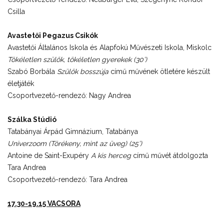
Csilla
Avastetői Pegazus Csikók
Avastetői Általános Iskola és Alapfokú Művészeti Iskola, Miskolc
Tökéletlen szülők, tökéletlen gyerekek (30’)
Szabó Borbála
Szülők bosszúja
című művének ötletére készült
életjáték
Csoportvezető-rendező: Nagy Andrea
Szálka Stúdió
Tatabányai Árpád Gimnázium, Tatabánya
Univerzoom (Törékeny, mint az üveg) (25’)
Antoine de Saint-Exupéry
A kis herceg
című művét átdolgozta
Tara Andrea
Csoportvezető-rendező: Tara Andrea
17.30-19.15 VACSORA