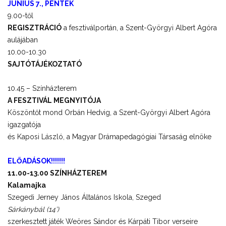
JÚNIUS 7., PÉNTEK
9.00-től
REGISZTRÁCIÓ
a fesztiválportán, a Szent-Györgyi Albert Agóra
aulájában
10.00-10.30
SAJTÓTÁJÉKOZTATÓ
10.45 – Színházterem
A FESZTIVÁL MEGNYITÓJA
Köszöntőt mond Orbán Hedvig, a Szent-Györgyi Albert Agóra
igazgatója
és Kaposi László, a Magyar Drámapedagógiai Társaság elnöke
ELŐADÁSOK!!!!!!!
11.00-13.00 SZÍNHÁZTEREM
Kalamajka
Szegedi Jerney János Általános Iskola, Szeged
Sárkánybál (14’)
szerkesztett játék Weöres Sándor és Kárpáti Tibor verseire