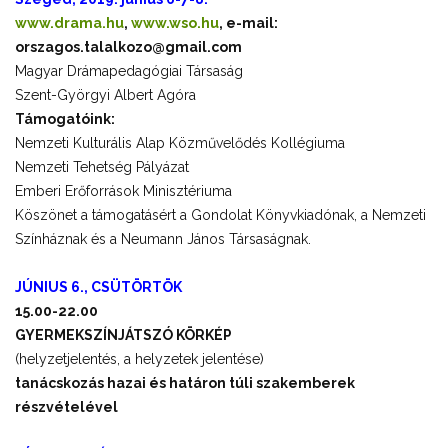
www.drama.hu
,
www.wso.hu
, e-mail:
orszagos.talalkozo@gmail.com
Magyar Drámapedagógiai Társaság
Szent-Györgyi Albert Agóra
Támogatóink:
Nemzeti Kulturális Alap Közművelődés Kollégiuma
Nemzeti Tehetség Pályázat
Emberi Erőforrások Minisztériuma
Köszönet a támogatásért a Gondolat Könyvkiadónak, a Nemzeti
Színháznak és a Neumann János Társaságnak.
JÚNIUS 6., CSÜTÖRTÖK
15.00-22.00
GYERMEKSZÍNJÁTSZÓ KÖRKÉP
(helyzetjelentés, a helyzetek jelentése)
tanácskozás hazai és határon túli szakemberek
részvételével