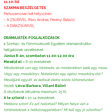
11.10-től
SZAKMAI BESZÉLGETÉS
Párhuzamosan két helyszínen
– A ZSŰRIVEL (Pass Andrea, Perényi Balázs)
– A DIÁKZSŰRIVEL
DRÁMAJÁTÉK-FOGLALKOZÁSOK
a Színház- és Filmművészeti Egyetem drámainstruktor
hallgatóinak vezetésével
Június 8-án, szombaton 11.00-12.00 óra
Meséld el –
6-10 éveseknek
Mindenkinek van egy története, és mindenkiben lakik egy mese.
Vagy egy mesekönyv. Netalántán egy egész mesekönyvtár?
Meséljünk együtt, és keltsük életre közös történetünket.
Vezeti:
Lévai Barbara, Villant Bálint
A résztvevők létszáma maximum: 25 fő
A te sztorid –
10-14 éveseknek
Mekkora sztori! És azt hallottad? Milyen helye van a
történeteknek a hétköznapjainkban? Mi kell egy jó sztorihoz?