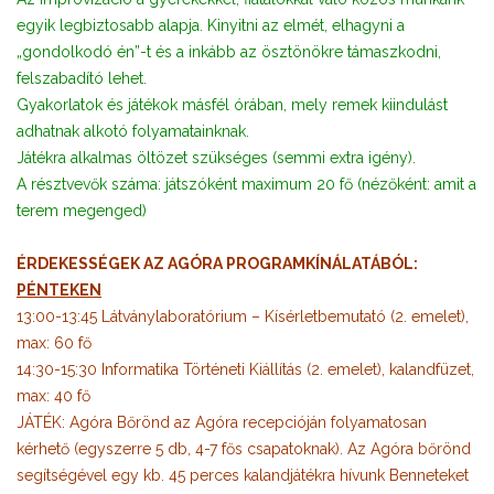
egyik legbiztosabb alapja. Kinyitni az elmét, elhagyni a
„gondolkodó én”-t és a inkább az ösztönökre támaszkodni,
felszabadító lehet.
Gyakorlatok és játékok másfél órában, mely remek kiindulást
adhatnak alkotó folyamatainknak.
Játékra alkalmas öltözet szükséges (semmi extra igény).
A résztvevők száma: játszóként maximum 20 fő (nézőként: amit a
terem megenged)
ÉRDEKESSÉGEK AZ AGÓRA PROGRAMKÍNÁLATÁBÓL:
PÉNTEKEN
13:00-13:45 Látványlaboratórium – Kísérletbemutató (2. emelet),
max: 60 fő
14:30-15:30 Informatika Történeti Kiállítás (2. emelet), kalandfüzet,
max: 40 fő
JÁTÉK: Agóra Bőrönd az Agóra recepcióján folyamatosan
kérhető (egyszerre 5 db, 4-7 fős csapatoknak). Az Agóra bőrönd
segítségével egy kb. 45 perces kalandjátékra hívunk Benneteket