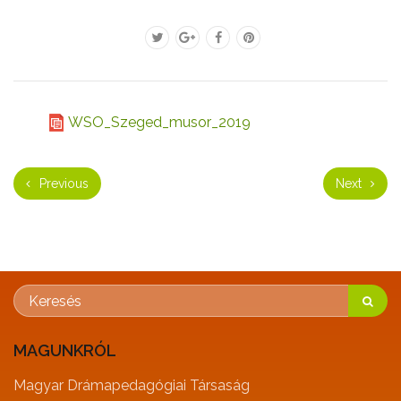
WSO_Szeged_musor_2019
Previous
Next
MAGUNKRÓL
Magyar Drámapedagógiai Társaság