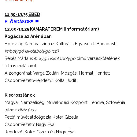
11.30-13.35 EBÉD
ELŐADÁSOK!!!!!!!
12.00-13.25 KAMARATEREM (Informatórium)
Pogácsa az Arénában
Holdvilág Kamaraszínház Kulturális Egyesület, Budapest
Imbolygó iskolabolygó (12’)
Békés Márta
Imbolygó iskolabolygó
című verseskötetének
felhasználásával
A zongoránál: Varga Zoltán. Mozgás: Hermál Henriett
Csoportvezető-rendező: Koltai Judit
Kisoroszlánok
Magyar Nemzetiségi Művelődési Központ, Lendva, Szlovénia
János vitéz (20’)
Petőfi művét átdolgozta Koter Gizella
Csoportvezető: Nagy Éva
Rendező: Koter Gizela és Nagy Éva