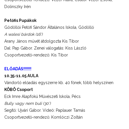
Dolinszky Irén
Petőfis Pupákok
Gödöllői Petőfi Sándor Általános Iskola, Gödöllő
A walesi bárdok (16’)
Arany János művét átdolgozta Kis Tibor
Dal: Pap Gábor. Zenei válogatás: Kiss László
Csoportvezető-rendező: Kis Tibor
ELŐADÁS!!!!!!!
10.35-11.05 AULA
Vándorló előadás egyszerre kb. 40 főnek, több helyszínen
KÖBÖ Csoport
Eck Imre Alapfokú Művészeti Iskola, Pécs
Bully vagy nem buli (30’)
Segítő: Ujvári Gábor. Videó: Paplauer Tamás
Csoportvezető-rendező: Komlóczi Zoltán