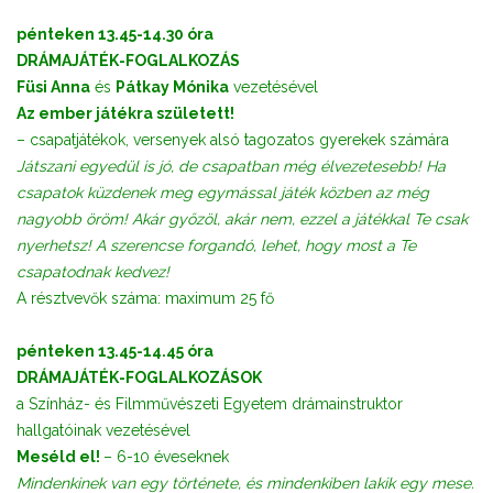
pénteken 13.45-14.30 óra
DRÁMAJÁTÉK-FOGLALKOZÁS
Füsi Anna
és
Pátkay Mónika
vezetésével
Az ember játékra született!
– csapatjátékok, versenyek alsó tagozatos gyerekek számára
Játszani egyedül is jó, de csapatban még élvezetesebb! Ha
csapatok küzdenek meg egymással játék közben az még
nagyobb öröm! Akár győzöl, akár nem, ezzel a játékkal Te csak
nyerhetsz! A szerencse forgandó, lehet, hogy most a Te
csapatodnak kedvez!
A résztvevők száma: maximum 25 fő
pénteken 13.45-14.45 óra
DRÁMAJÁTÉK-FOGLALKOZÁSOK
a Színház- és Filmművészeti Egyetem drámainstruktor
hallgatóinak vezetésével
Meséld el!
– 6-10 éveseknek
Mindenkinek van egy története, és mindenkiben lakik egy mese.