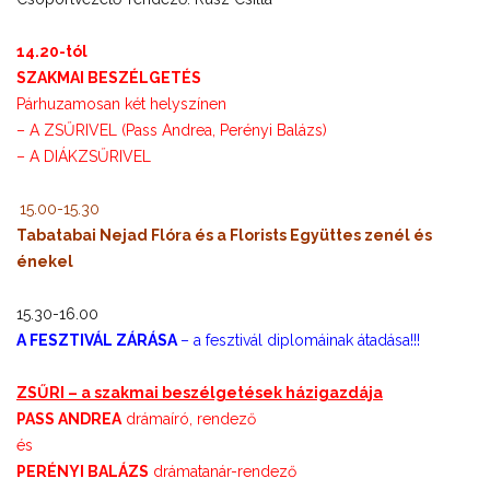
14.20-tól
SZAKMAI BESZÉLGETÉS
Párhuzamosan két helyszínen
– A ZSŰRIVEL (Pass Andrea, Perényi Balázs)
– A DIÁKZSŰRIVEL
15.00-15.30
Tabatabai Nejad Flóra és a Florists Együttes zenél és
énekel
15.30-16.00
A FESZTIVÁL ZÁRÁSA
– a fesztivál diplomáinak átadása!!!
ZSŰRI – a szakmai beszélgetések házigazdája
PASS ANDREA
drámaíró, rendező
és
PERÉNYI BALÁZS
drámatanár-rendező