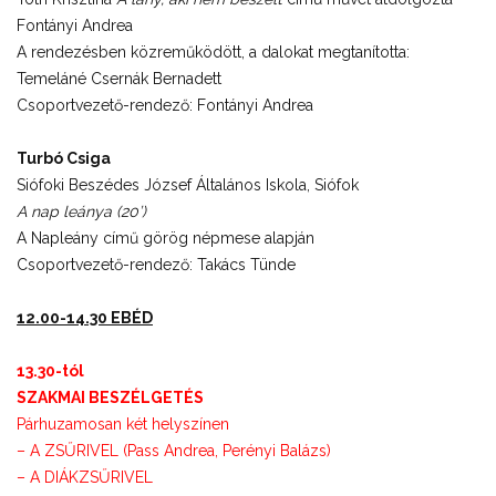
Fontányi Andrea
A rendezésben közreműködött, a dalokat megtanította:
Temeláné Csernák Bernadett
Csoportvezető-rendező: Fontányi Andrea
Turbó Csiga
Siófoki Beszédes József Általános Iskola, Siófok
A nap leánya (20’)
A Napleány című görög népmese alapján
Csoportvezető-rendező: Takács Tünde
12.00-14.30 EBÉD
13.30-tól
SZAKMAI BESZÉLGETÉS
Párhuzamosan két helyszínen
– A ZSŰRIVEL (Pass Andrea, Perényi Balázs)
– A DIÁKZSŰRIVEL