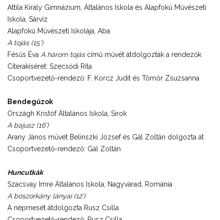
Attila Király Gimnázium, Általános Iskola és Alapfokú Művészeti
Iskola, Sárvíz
Alapfokú Művészeti Iskolája, Aba
A tojás (15’)
Fésűs Éva
A három tojás
című művét átdolgozták a rendezők
Citerakíséret: Szecsődi Rita
Csoportvezető-rendező: F. Korcz Judit és Tömör Zsuzsanna
Bendegúzok
Országh Kristóf Általános Iskola, Sirok
A bajusz (16’)
Arany János művét Belinszki József és Gál Zoltán dolgozta át
Csoportvezető-rendező: Gál Zoltán
Huncutkák
Szacsvay Imre Általános Iskola, Nagyvárad, Románia
A boszorkány lányai (12’)
A népmesét átdolgozta Rusz Csilla
Csoportvezető-rendező: Rusz Csilla