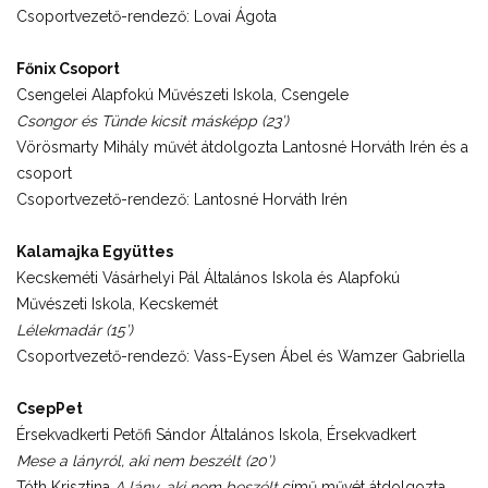
Csoportvezető-rendező: Lovai Ágota
Főnix Csoport
Csengelei Alapfokú Művészeti Iskola, Csengele
Csongor és Tünde kicsit másképp (23’)
Vörösmarty Mihály művét átdolgozta Lantosné Horváth Irén és a
csoport
Csoportvezető-rendező: Lantosné Horváth Irén
Kalamajka Együttes
Kecskeméti Vásárhelyi Pál Általános Iskola és Alapfokú
Művészeti Iskola, Kecskemét
Lélekmadár (15’)
Csoportvezető-rendező: Vass-Eysen Ábel és Wamzer Gabriella
CsepPet
Érsekvadkerti Petőfi Sándor Általános Iskola, Érsekvadkert
Mese a lányról, aki nem beszélt (20’)
Tóth Krisztina
A lány, aki nem beszélt
című művét átdolgozta