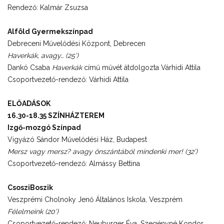
Rendező: Kalmár Zsuzsa
Alföld Gyermekszínpad
Debreceni Művelődési Központ, Debrecen
Haverkák, avagy… (25’)
Dankó Csaba
Haverkák
című művét átdolgozta Várhidi Attila
Csoportvezető-rendező: Várhidi Attila
ELŐADÁSOK
16.30-18.35 SZÍNHÁZTEREM
Izgő-mozgó Színpad
Vigyázó Sándor Művelődési Ház, Budapest
Mersz vagy mersz? avagy önszántából mindenki mer! (32’)
Csoportvezető-rendező: Almássy Bettina
CsosziBoszik
Veszprémi Cholnoky Jenő Általános Iskola, Veszprém
Félelmeink (20’)
Csoportvezető-rendező: Neuburger Éva, Szegényné Kondor