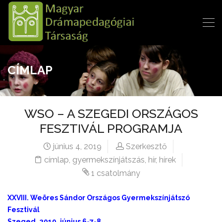
CÍMLAP
WSO – A SZEGEDI ORSZÁGOS
FESZTIVÁL PROGRAMJA
június 4, 2019
Szerkesztő
címlap
,
gyermekszínjátszás
,
hír
,
hírek
1 csatolmány
XXVIII.
Weöres Sándor
Országos Gyermekszínjátszó
Fesztivál
Szeged, 2019. június 6-7-8.