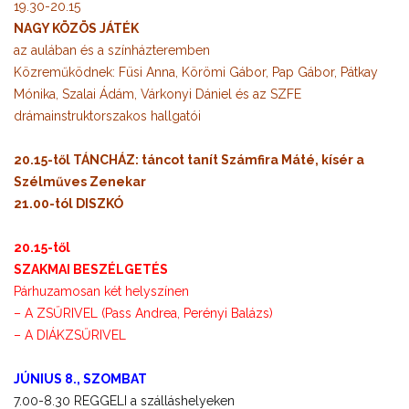
19.30-20.15
NAGY KÖZÖS JÁTÉK
az aulában és a színházteremben
Közreműködnek: Füsi Anna, Körömi Gábor, Pap Gábor, Pátkay
Mónika, Szalai Ádám, Várkonyi Dániel és az SZFE
drámainstruktorszakos hallgatói
20.15-től TÁNCHÁZ: táncot tanít Számfira Máté, kísér a
Szélműves Zenekar
21.00-tól DISZKÓ
20.15-től
SZAKMAI BESZÉLGETÉS
Párhuzamosan két helyszínen
– A ZSŰRIVEL (Pass Andrea, Perényi Balázs)
– A DIÁKZSŰRIVEL
JÚNIUS 8., SZOMBAT
7.00-8.30 REGGELI a szálláshelyeken