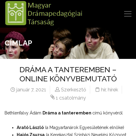
CÍMLAP
DRÁMA A TANTEREMBEN –
ONLINE KÖNYVBEMUTATÓ
január 7, 2021
Szerkesztő
hír
,
hírek
1 csatolmány
Bethlenfalvy Ádám
Dráma a tanteremben
című könyvéről
Arató László
(a Magyartanárok Egyesületének elnöke)
Hajós Zsuzsa
(a Kerekasztal Színházi Nevelési Központ