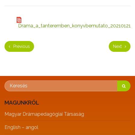
Drama_a_tanteremben_konyvbemutato_20210121
Previous
Next
MAGUNKRÓL
Magyar Drámapedagógiai Társaság
English – angol