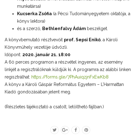
munkatársa)
Kucserka Zsófia
(a Pécsi Tudományegyetem oktatója, a
könyv lektora)
és a szerző,
Bethlenfalvy Ádám
beszélget.
A könyvbemutató résztvevőit
prof. Sepsi Enikő
, a Károli
Könyvműhely vezetője üdvözli.
Időpont:
2020. január 21. 18:00
A 60 perces programon a részvétel ingyenes, az esemény
linkjét a regisztrálóknak küldjük ki. A programra az alábbi linken
regisztrálhat:
https://forms.gle/7PhAuiqzjnFxEwKb8
A könyv a Károli Gáspár Református Egyetem – L’Harmattan
Kiadó gondozásában jelent meg.
(Részletes tájékoztató a csatolt, letölthető fájlban.)