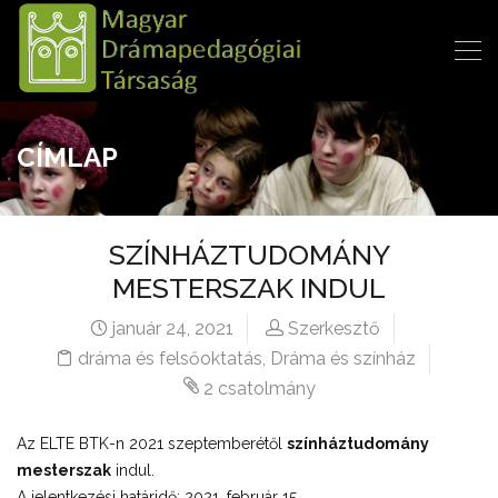
CÍMLAP
SZÍNHÁZTUDOMÁNY
MESTERSZAK INDUL
január 24, 2021
Szerkesztő
dráma és felsőoktatás
,
Dráma és színház
2 csatolmány
Az ELTE BTK-n 2021 szeptemberétől
színháztudomány
mesterszak
indul.
A jelentkezési határidő: 2021. február 15.