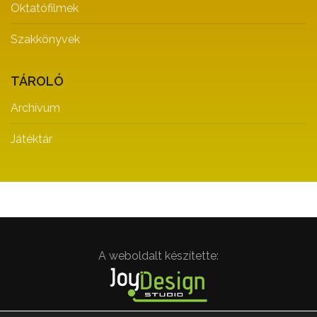
Oktatófilmek
Szakkönyvek
TÁROLÓ
Archívum
Játéktár
A weboldalt készítette: