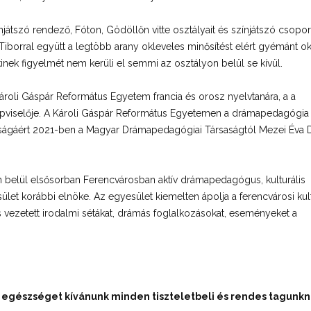
átszó rendező, Fóton, Gödöllőn vitte osztályait és színjátszó csoport
Tiborral együtt a legtöbb arany okleveles minősítést elért gyémánt o
nek figyelmét nem kerüli el semmi az osztályon belül se kívül.
oli Gáspár Református Egyetem francia és orosz nyelvtanára, a a
épviselője. A Károli Gáspár Református Egyetemen a drámapedagógia
sságáért 2021-ben a Magyar Drámapedagógiai Társaságtól Mezei Éva D
 belül elsősorban Ferencvárosban aktív drámapedagógus, kulturális
let korábbi elnöke. Az egyesület kiemelten ápolja a ferencvárosi kult
s vezetett irodalmi sétákat, drámás foglalkozásokat, eseményeket a
s egészséget kívánunk minden tiszteletbeli és rendes tagunkn