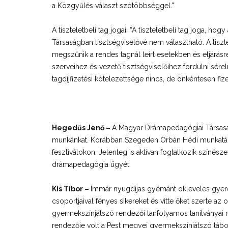
a Közgyűlés választ szótöbbséggel.”
A tiszteletbeli tag jogai: “A tiszteletbeli tag joga, h
Társaságban tisztségviselővé nem választható. A tisztel
megszűnik a rendes tagnál leírt esetekben és eljárásr
szerveihez és vezető tisztségviselőihez fordulni sére
tagdíjfizetési kötelezettsége nincs, de önkéntesen fize
Hegedűs Jenő –
A Magyar Drámapedagógiai Társaság
munkánkat. Korábban Szegeden Orbán Hédi munkatárs
fesztiválokon. Jelenleg is aktívan foglalkozik színés
drámapedagógia ügyét.
Kis Tibor –
Immár nyugdíjas gyémánt okleveles gyere
csoportjaival fényes sikereket és vitte őket szerte a
gyermekszínjátszó rendezői tanfolyamos tanítványai má
rendezője volt a Pest megyei gyermekszínjátszó tábo