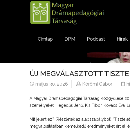
Címlap
DPM
Podcast
Hírek
CÍMLAP
ÚJ MEGVÁLASZTOTT TISZTE
május 30, 2026
Körömi Gábor
h
A Magyar Drámapedagógiai Társaság Közgyűlése 2026. m
személyeket: Hegedűs Jenő, Kis Tibor, Kovács Éva, L
Mit jelent ez? (Részletek az alapszabályból) “Tisztele
megvalósításában kiemelkedő eredményeket ért el, és 