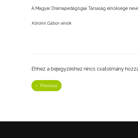
A Magyar Drámapedagógiai Társaság elnöksége nev
Körömi Gábor elnök
Ehhez a bejegyzéshez nincs csatolmány hozz
Previous