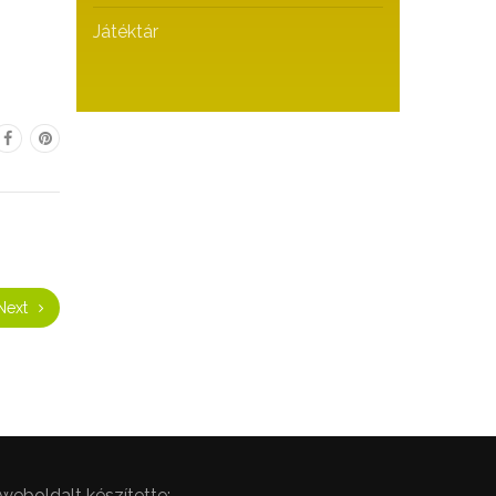
Játéktár
Next
weboldalt készítette: