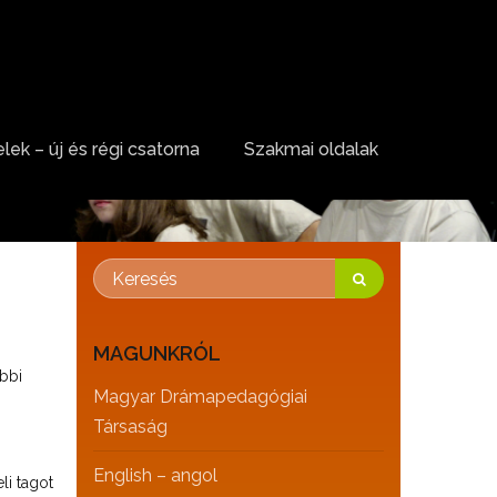
lek – új és régi csatorna
Szakmai oldalak
MAGUNKRÓL
ábbi
Magyar Drámapedagógiai
Társaság
English – angol
li tagot