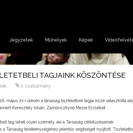
Jegyzetek
Műhelyek
Képek
Videófelvéte
LETETBELI TAGJAINK KÖSZÖNTÉSE
írek
0 csatolmány
ájus 21-i ülésén a társaság tiszteletbeli tagjai közé választotta al
annert Keresztély István, Zambriczkyné Mezei Erzsébet
tbeli tag lehet olyan személy, aki a Társaság célkitűzéseinek
a Társaság tevékenységéhez jelentős segítséget nyújtott. Tiszteletbe