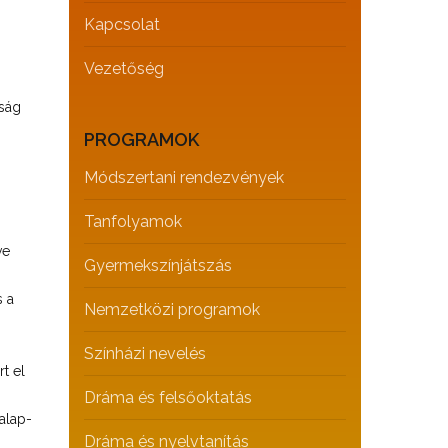
Kapcsolat
Vezetőség
aság
PROGRAMOK
Módszertani rendezvények
Tanfolyamok
ve
Gyermekszínjátszás
s a
Nemzetközi programok
Színházi nevelés
t el
Dráma és felsőoktatás
alap-
Dráma és nyelvtanítás