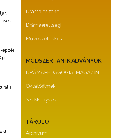
Dráma és tánc
jait
kleveles
Drámaérettségi
Művészeti iskola
 képzés
íjat
MÓDSZERTANI KIADVÁNYOK
DRÁMAPEDAGÓGIAI MAGAZIN
Oktatófilmek
urális
Szakkönyvek
TÁROLÓ
ak!
Archívum