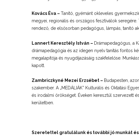
Kovács Éva –
Tanító, gyémánt okleveles gyermekszínj
megyei, regionális és országos fesztiválok seregére. 
rendező, de elsősorban pedagógus, lámpás, tanító aki
Lannert Keresztély István –
Drámapedagógus, a Kár
drámapedagógia és az idegen nyelv tanítás fontos k
megalapítója és nyugdíjazásáig szakfelelőse. Munká
kapott.
Zambriczkyné Mezei Erzsébet –
Budapesten, azon
szakember. A „MEDÁLIÁK” Kulturális és Oktatási Egyesü
és irodalmi örökséget. Éveken keresztül szervezett é
kerületben.
Szeretettel gratulálunk és további jó munkát é