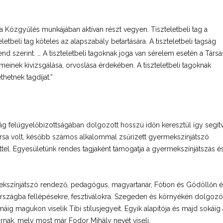
ogy a Közgyűlés munkájában aktívan részt vegyen. Tiszteletbeli tag a
etbeli tag köteles az alapszabály betartására. A tiszteletbeli tagság
end szerint. … A tiszteletbeli tagoknak joga van sérelem esetén a Társ
lmeinek kivizsgálása, orvoslása érdekében. A tiszteletbeli tagoknak
thetnek tagdíjat.”
 felügyelőbizottságában dolgozott hosszú időn keresztül így segít
a volt, később számos alkalommal zsűrizett gyermekszínjátszó
zettel. Egyesületünk rendes tagjaként támogatja a gyermekszínjátszás é
kszínjátszó rendező, pedagógus, magyartanár, Fótion és Gödöllőn ér
z országba fellépésekre, fesztiválokra. Szegeden és környékén dolgozó
ig magukon viselik Tibi stílusjegyeit. Egyik alapítója és majd sokáig 
rnak, mely most már Fodor Mihály nevét viseli.