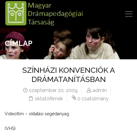
CÍMLAP
SZÍNHÁZI KONVENCIÓK A
DRÁMATANÍTÁSBAN
szeptember 20, 2009
admin
oktatófilmek
0 csatolmány
Videofilm – oktatási segédanyag
(VHS)