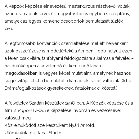
A Képzők képzése elnevezésű mesterkurzus résztvevői voltak
azon drámaórák tervezői, megvalósítói és egyben szereplői is,
amelyek az egyes konvenciócsoportok bemutatását tűzték
célul.
A legfontosabb konvenciók szemléltetése mellett helyenként
azok összefűzése is modellértékű a filmben. Több helyütt ezen
a téren csak vitára, tanfolyami feldolgozásra alkalmas a felvétel –
hasonlóképpen a követendő és kerülendő tanári
megoldásokban is vegyes képet mutat film, amelynek hasznos
kiegészítője lehet a bemutatott drámaórák írásos változata (ld. a
Drámafoglalkozások gyerekeknek, fiataloknak c. kötetet!).
A felvételek Szadán készültek 1998-ban. A Képzők képzése és a
film is
Kaposi László
elképzelései nyomán és vezetésével
valósult meg.
Közreműködött szerkesztőként Nyári Arnold.
Utómunkálatok: Tagai Stúdió.