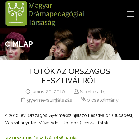
CÍMLAP
FOTÓK AZ ORSZÁGOS
FESZTIVÁLRÓL
június 20, 2010
Szerkesztő
gyermekszínjátszás
0 csatolmány
A 2010. évi Országos Gyermekszínjátszó Fesztiválon (Budapest,
Marczibányi Téri Művelődési Központ) készült fotók:
az országos fesztivál első napja