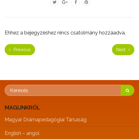
Ehhez a bejegyzéshez nincs csatolmány hozzáadva.
Previous
Next
MAGUNKRÓL
Magyar Drámapedagógiai Társaság
English – angol