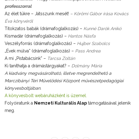
professzorral
Az élet tükre – Játsszunk mesét!
– Körömi Gábor írása Kovács
Éva könyvéről
Titokzatos babák (drámafoglalkozás) –
Kunné Darók Anikó
Kismadár (drámafoglalkozás) –
Hantos Násfa
Veszélyforrás (drámafoglalkozás) –
Hujber Szabolcs
„Évek múlva” (drámafoglalkozás) –
Pass Andrea
A mi „Pistabácsink” –
Tarcsa Zoltán
Ki taníthatja a drámástárgyakat? –
Dolmány Mária
A kiadvány megvásárolható, illetve megrendelhető a
Marczibányi Téri Művelődési Központ művészetpedagógiai
könyvesboltjában.
A könyvesbolt webáruházként is üzemel.
Folyóiratunk a
Nemzeti Kulturális Alap
támogatásával jelenik
meg.