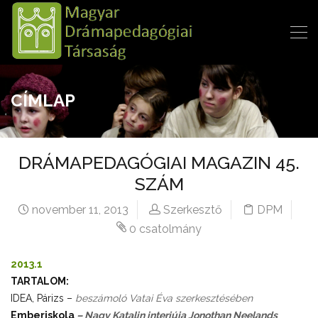
CÍMLAP
DRÁMAPEDAGÓGIAI MAGAZIN 45.
SZÁM
november 11, 2013
Szerkesztő
DPM
0 csatolmány
2013.1
TARTALOM:
IDEA, Párizs –
beszámoló Vatai Éva szerkesztésében
Emberiskola
– Nagy Katalin interjúja Jonothan Neelands