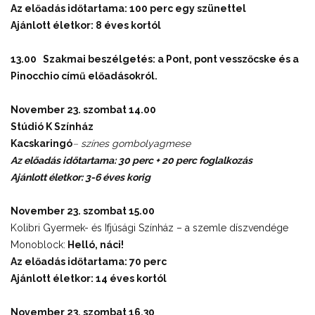
Az előadás időtartama: 100 perc egy szünettel
Ajánlott életkor: 8 éves kortól
13.00 Szakmai beszélgetés: a
Pont, pont vesszőcske és a
Pinocchio című előadásokról.
November 23. szombat 14.00
Stúdió K Színház
Kacskaringó
–
színes gombolyagmese
Az előadás időtartama: 30 perc + 20 perc foglalkozás
Ajánlott életkor: 3-6 éves korig
November 23. szombat 15.00
Kolibri Gyermek- és Ifjúsági Színház – a szemle díszvendége
Monoblock:
Helló, náci!
Az előadás időtartama: 70 perc
Ajánlott életkor: 14 éves kortól
November 23. szombat 16.30