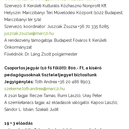
Szervező: II. Kerületi Kulturális Közhasznú Nonprofit Kft
Helyszín: Marczibányi Téri Művelődési Központ (1022 Budapest,
Marczibányi tér 5/a)
Szervező, koordinátor: Juszcák Zsuzsa +36 70 335 6285;
juszcak.zsuzsa@marczi.hu
A rendezvény támogatója: Budapest Főváros II. Kerületi
Önkormányzat
Fővédnök: Dr. Láng Zsolt polgármester
Csoportos jegyár (10 fő fölött): 800.- Ft, a kísérő
pedagógusoknak tiszteletjegyet biztosítunk
Jegyigénylés:
Tóth Andrea +36 20 486 8903;
szekerne.toth.andrea@marczi.hu
A zsűri tagjai: Réczei Tamás, Rumi László, Uray Péter
A szemletanács tagjai, az előadások válogatói: Kaposi László,
Sándor L. István, Szakall Judit
19 + 3 előadás