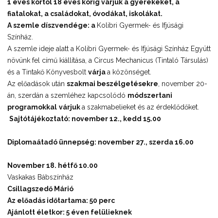
1 éves kortól 18 éves korig várjuk a gyerekeket, a
fiatalokat, a családokat, óvodákat, iskolákat.
A szemle díszvendége: a
Kolibri Gyermek- és Ifjúsági
Színház.
A szemle ideje alatt a Kolibri Gyermek- és Ifjúsági Színház Együtt
növünk fel című kiállítása, a Circus Mechanicus (Tintaló Társulás)
és a Tintakő Könyvesbolt
várja
a közönséget.
Az előadások után
szakmai beszélgetésekre
, november 20-
án, szerdán a szemléhez kapcsolódó
módszertani
programokkal
várjuk
a szakmabelieket és az érdeklődőket.
Sajtótájékoztató: november 12., kedd 15.00
Diplomaátadó ünnepség: november 27., szerda 16.00
November 18. hétfő 10.00
Vaskakas Bábszínház
Csillagszedő Márió
Az előadás időtartama: 50 perc
Ajánlott életkor: 5 éven felülieknek