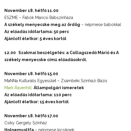
November 18. hétfő 11.00
ESZME – Fabók Mancsi Bábszínháza
A székely menyecske meg az ördög
– népmese bábokkal
Az előadás időtartama: 50 perc
Ajánlott életkor: 5 éves kortól
12.00 Szakmai beszélgetés: a
Csillagszedő Márió és A
székely menyecske című előadásokról.
November 18. hétfő 15.00
MaNNa Kulturális Egyesület – Zsámbéki Színházi Bázis
Mark Ravenhill
:
Állampolgári ismeretek
Az előadás időtartama: 110 perc
Ajánlott életkor: 15 éves kortól
November 18. hétfő 17.00
Csiky Gergely Színház
Holnemvoltfa
– népmese kicsiknek