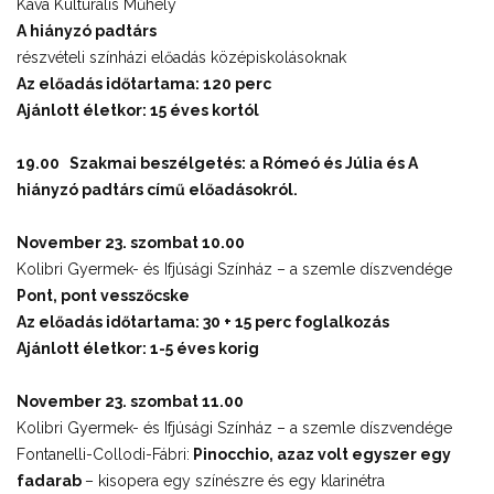
Káva Kulturális Műhely
A hiányzó padtárs
részvételi színházi előadás középiskolásoknak
Az előadás időtartama: 120 perc
Ajánlott életkor: 15 éves kortól
19.00 Szakmai beszélgetés: a
Rómeó és Júlia
és
A
hiányzó padtárs című előadásokról.
November 23. szombat 10.00
Kolibri Gyermek- és Ifjúsági Színház – a szemle díszvendége
Pont, pont vesszőcske
Az előadás időtartama: 30 + 15 perc foglalkozás
Ajánlott életkor: 1-5 éves korig
November 23. szombat 11.00
Kolibri Gyermek- és Ifjúsági Színház – a szemle díszvendége
Fontanelli-Collodi-Fábri:
Pinocchio, azaz volt egyszer egy
fadarab
– kisopera egy színészre és egy klarinétra