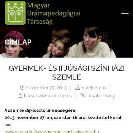
CÍMLAP
GYERMEK- ÉS IFJÚSÁGI SZÍNHÁZI
SZEMLE
november 15, 2013
Szerkesztő
hírek
,
színházi nevelés
1 csatolmány
A szemle díjkiosztó ünnepségére
2013. november 27-én, szerdán 16 órai kezdettel kerül
sor.
www.marczi.hu/www.gyermekszinhaziszemle.hu