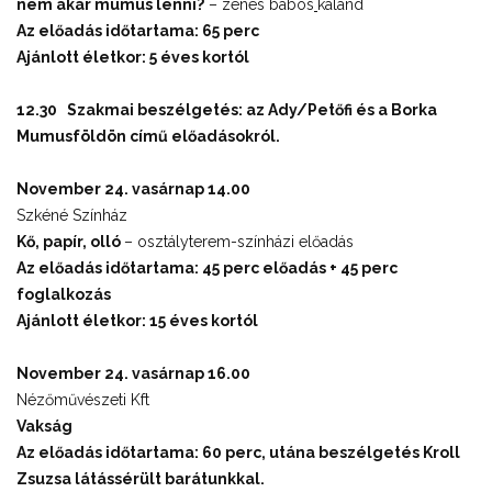
nem akar mumus lenni?
– zenés bábos
kaland
Az előadás időtartama: 65 perc
Ajánlott életkor: 5 éves kortól
12.30 Szakmai beszélgetés: a
z
Ady/Petőfi és a Borka
Mumusföldön című előadásokról.
November 24. vasárnap 14.00
Szkéné Színház
Kő, papír, olló
– osztályterem-színházi előadás
Az előadás időtartama: 45 perc előadás + 45 perc
foglalkozás
Ajánlott életkor: 15 éves kortól
November 24. vasárnap 16.00
Nézőművészeti Kft
Vakság
Az előadás időtartama: 60 perc, utána beszélgetés Kroll
Zsuzsa látássérült barátunkkal.