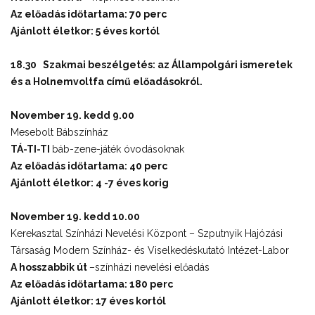
Az előadás időtartama: 70 perc
Ajánlott életkor: 5 éves kortól
18.30 Szakmai beszélgetés: az
Állampolgári ismeretek
és a Holnemvoltfa című előadásokról.
November 19. kedd 9.00
Mesebolt Bábszínház
TÁ-TI-TI
báb-zene-játék óvodásoknak
Az előadás időtartama: 40 perc
Ajánlott életkor: 4 -7 éves korig
November 19. kedd 10.00
Kerekasztal Színházi Nevelési Központ – Szputnyik Hajózási
Társaság Modern Színház- és Viselkedéskutató Intézet-Labor
A hosszabbik út
–színházi nevelési előadás
Az előadás időtartama: 180 perc
Ajánlott életkor: 17 éves kortól