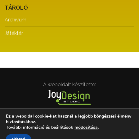
TÁROLÓ
Archívum
Játéktár
A weboldalt készítette:
Ez a weboldal cookie-kat használ a legjobb böngészési élmény
biztosításához.
További információ és beállítások
módosítása
.
Minden jog fenntartva. © Magyar Drámapedagógiai
Társaság | drama.hu 2000-2022