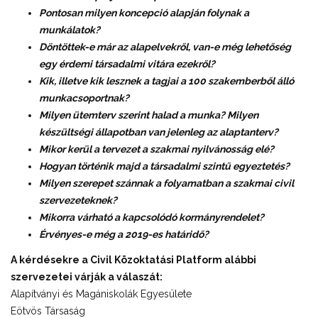
Pontosan milyen koncepció alapján folynak a
munkálatok?
Döntöttek-e már az alapelvekről, van-e még lehetőség
egy érdemi társadalmi vitára ezekről?
Kik, illetve kik lesznek a tagjai a 100 szakemberből álló
munkacsoportnak?
Milyen ütemterv szerint halad a munka? Milyen
készültségi állapotban van jelenleg az alaptanterv?
Mikor kerül a tervezet a szakmai nyilvánosság elé?
Hogyan történik majd a társadalmi szintű egyeztetés?
Milyen szerepet szánnak a folyamatban a szakmai civil
szervezeteknek?
Mikorra várható a kapcsolódó kormányrendelet?
Érvényes-e még a 2019-es határidő?
A kérdésekre a Civil Közoktatási Platform alábbi
szervezetei várják a válaszát:
Alapítványi és Magániskolák Egyesülete
Eötvös Társaság