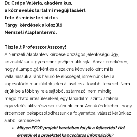
Dr. Csépe Valéria, akadémikus,
a köznevelés tartalmi megújításáért
felelős miniszteri biztos
Tárgy:
kérdések a készülő
Nemzeti Alaptantervről
Tisztelt Professzor Asszony!
A Nemzeti Alaptanterv kérdése országos jelentőségű ügy,
közoktatásunk, gyerekeink jövője múlik rajta. Annak érdekében,
hogy állampolgárként és a szakma képviselőiként mi is
vállalhassuk a ránk háruló felelősséget, ismernünk kell a
kapcsolódó munkálatok jelen állását és a további terveket. Nem
érjük be a többnyire a sajtóból származó, nem mindig
megbízható értesülésekkel, egy társadalmi szintű szakmai
egyeztetés aktív részesei kívánunk lenni. Annak érdekében, hogy
érdemben bekapcsolódhassunk a folyamatba, választ kérünk az
alábbi kérdésekre:
Milyen EFOP projekt keretében folyik a fejlesztés? Hol
érhetők el a projekttel kapcsolatos információk?