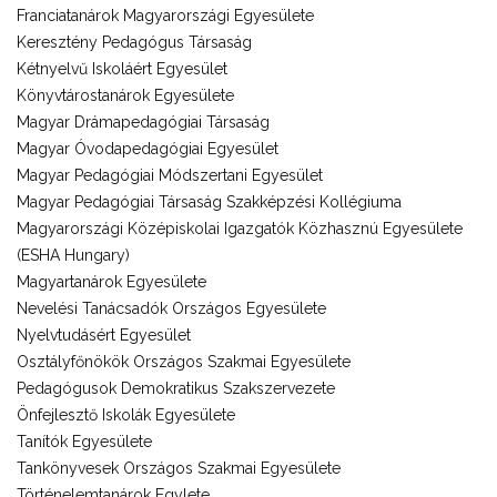
Franciatanárok Magyarországi Egyesülete
Keresztény Pedagógus Társaság
Kétnyelvű Iskoláért Egyesület
Könyvtárostanárok Egyesülete
Magyar Drámapedagógiai Társaság
Magyar Óvodapedagógiai Egyesület
Magyar Pedagógiai Módszertani Egyesület
Magyar Pedagógiai Társaság Szakképzési Kollégiuma
Magyarországi Középiskolai Igazgatók Közhasznú Egyesülete
(ESHA Hungary)
Magyartanárok Egyesülete
Nevelési Tanácsadók Országos Egyesülete
Nyelvtudásért Egyesület
Osztályfőnökök Országos Szakmai Egyesülete
Pedagógusok Demokratikus Szakszervezete
Önfejlesztő Iskolák Egyesülete
Tanítók Egyesülete
Tankönyvesek Országos Szakmai Egyesülete
Történelemtanárok Egylete