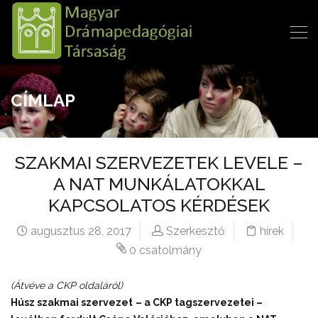
CÍMLAP
SZAKMAI SZERVEZETEK LEVELE –
A NAT MUNKÁLATOKKAL
KAPCSOLATOS KÉRDÉSEK
augusztus 28, 2017
Szerkesztő
hírek
0 csatolmány
(Átvéve a CKP oldaláról)
Húsz szakmai szervezet
– a CKP tagszervezetei –