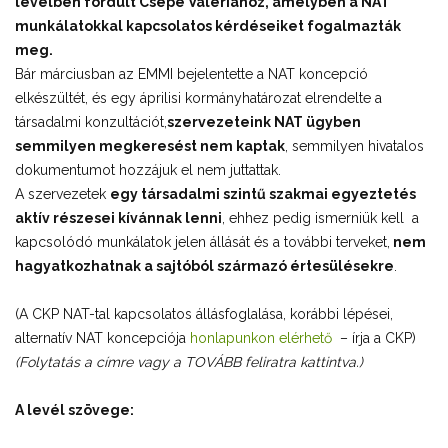
levélben fordult Csépe Valériához, amelyben a NAT
munkálatokkal kapcsolatos kérdéseiket fogalmazták
meg.
Bár márciusban az EMMI bejelentette a NAT koncepció
elkészültét, és egy áprilisi kormányhatározat elrendelte a
társadalmi konzultációt,
szervezeteink NAT ügyben
semmilyen megkeresést nem kaptak
, semmilyen hivatalos
dokumentumot hozzájuk el nem juttattak.
A szervezetek
egy társadalmi szintű szakmai egyeztetés
aktív részesei kívánnak lenni
, ehhez pedig ismerniük kell a
kapcsolódó munkálatok jelen állását és a további terveket,
nem
hagyatkozhatnak a sajtóból származó értesülésekre
.
(A CKP NAT-tal kapcsolatos állásfoglalása, korábbi lépései,
alternatív NAT koncepciója
honlapunkon elérhető
– írja a CKP)
(Folytatás a címre vagy a TOVÁBB feliratra kattintva.)
A levél szövege: