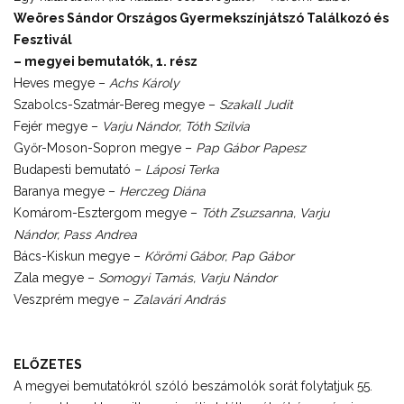
Weöres Sándor Országos Gyermekszínjátszó Találkozó és
Fesztivál
– megyei bemutatók, 1. rész
Heves megye –
Achs Károly
Szabolcs-Szatmár-Bereg megye –
Szakall Judit
Fejér megye –
Varju Nándor, Tóth Szilvia
Győr-Moson-Sopron megye –
Pap Gábor Papesz
Budapesti bemutató –
Láposi Terka
Baranya megye –
Herczeg Diána
Komárom-Esztergom megye –
Tóth Zsuzsanna, Varju
Nándor,
Pass Andrea
Bács-Kiskun megye –
Körömi Gábor, Pap Gábor
Zala megye –
Somogyi Tamás, Varju Nándor
Veszprém megye –
Zalavári András
ELŐZETES
A megyei bemutatókról szóló beszámolók sorát folytatjuk 55.