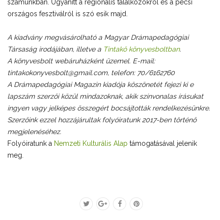
számunkban. Ugyanitt a regionális találkozókról és a pécsi
országos fesztiválról is szó esik majd.
A kiadvány megvásárolható a Magyar Drámapedagógiai
Társaság irodájában, illetve a
Tintakő könyvesboltban
.
A könyvesbolt webáruházként üzemel.
E-mail:
tintakokonyvesbolt@gmail.com, telefon: 70/6162760
A Drámapedagógiai Magazin kiadója köszönetét fejezi ki e
lapszám szerzői közül mindazoknak, akik színvonalas írásukat
ingyen vagy jelképes összegért bocsájtották rendelkezésünkre.
Szerzőink ezzel hozzájárultak folyóiratunk 2017-ben történő
megjelenéséhez.
Folyóiratunk a
Nemzeti Kulturális Alap
támogatásával jelenik
meg.