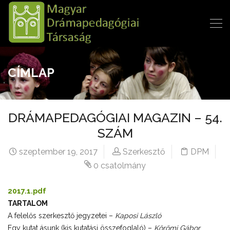
CÍMLAP
DRÁMAPEDAGÓGIAI MAGAZIN – 54.
SZÁM
szeptember 19, 2017
Szerkesztő
DPM
0 csatolmány
2017.1.pdf
TARTALOM
A felelős szerkesztő jegyzetei –
Kaposi László
Egy kutat ásunk (kis kutatási összefoglaló) –
Körömi Gábor