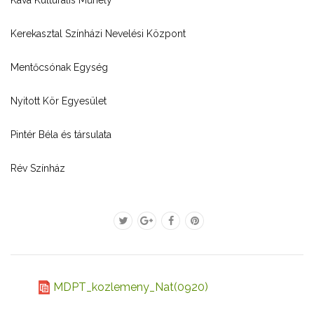
Káva Kulturális Műhely
Kerekasztal Színházi Nevelési Központ
Mentőcsónak Egység
Nyitott Kör Egyesület
Pintér Béla és társulata
Rév Színház
MDPT_kozlemeny_Nat(0920)