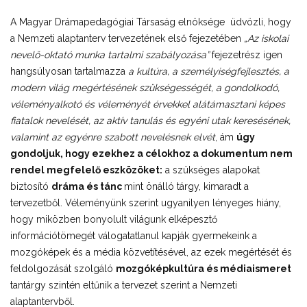
A Magyar Drámapedagógiai Társaság elnöksége üdvözli, hogy
a Nemzeti alaptanterv tervezetének első fejezetében
„Az iskolai
nevelő-oktató munka tartalmi szabályozása”
fejezetrész igen
hangsúlyosan tartalmazza
a kultúra, a személyiségfejlesztés, a
modern világ megértésének szükségességét, a gondolkodó,
véleményalkotó és véleményét érvekkel alátámasztani képes
fiatalok nevelését, az aktív tanulás és egyéni utak keresésének,
valamint az egyénre szabott nevelésnek elvét
, ám
úgy
gondoljuk, hogy ezekhez a célokhoz a dokumentum nem
rendel megfelelő eszközöket:
a szükséges alapokat
biztosító
dráma és tánc
mint önálló tárgy, kimaradt a
tervezetből. Véleményünk szerint ugyanilyen lényeges hiány,
hogy miközben bonyolult világunk elképesztő
információtömegét válogatatlanul kapják gyermekeink a
mozgóképek és a média közvetítésével, az ezek megértését és
feldolgozását szolgáló
mozgóképkultúra és médiaismeret
tantárgy szintén eltűnik a tervezet szerint a Nemzeti
alaptantervből.