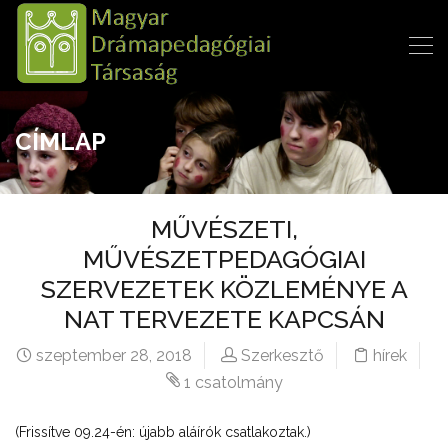
CÍMLAP
MŰVÉSZETI,
MŰVÉSZETPEDAGÓGIAI
SZERVEZETEK KÖZLEMÉNYE A
NAT TERVEZETE KAPCSÁN
szeptember 28, 2018
Szerkesztő
hírek
1 csatolmány
(Frissítve 09.24-én: újabb aláírók csatlakoztak.)