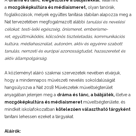
A
dráma és tánc
,
kiegészülve a bábjátékkal
, valamint
a
mozgóképkultúra és média­isme­ret,
olyan tanórák,
foglalkozások, melyek együttes tanítása stabilan alapozza meg a
Nat tervezetében megfogalmazott alábbi
tanulási és nevelési
célokat: testi-lelki egész­ség, önismeret, ember­isme­
ret, együttműködés, kölcsönös tiszteletadás, kommunikációs
kultú­ra, médiahasz­ná­lat, autonóm, aktív és egyénre szabott
tanulás, nemzeti és európai azo­nosság­tudat, hazaszeretet és
aktív állampolgárság.
A közleményt aláíró szakmai szervezetek nevében elvárjuk,
hogy a mindennapos művészeti nevelés sokoldalúságát
hangsúlyozva a Nat 2018 Művészetek műveltségterület
anyagában jelenjen meg a
dráma és tánc, a bábjáték,
illetve a
mozgóképkultúra és médiaismeret
műveltségterülete, és
mindkét iskolafokozatban
kötelezően választható tárgyként
tanítani lehessen ezeket a tárgyakat.
Aláírók: