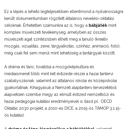
Ez a lépés a lehető legteljesebben ellentmond a nyilvánosságra
került dokumentumban rögzített általános nevelési-oktatási
céloknak. Érhetetlen számunkra az is, hogy a
bábjáték
mint
komplex művészeti tevékenység, amelyben az összes
művészeti ágat szintézisben élheti meg a tanuló (kreatív
mozgás, vizualitás, zene, tárgyalkotás, színház, animáció, fotó),
még csak fel sem merül mint lehetőség a tantárgyak között.
A dráma és tánc, továbbá a mozgóképkultúra és
médiaismeret több mint két évtizede részei a hazai tantervi
szabályozásnak, valamint az általános iskolai és középiskolai
gyakorlatnak. Kihagyásuk a Nemzeti alaptanterv tervezetéből
alapvetően szembe megy az elmúlt évtized nemzetközi és
hazai pedagógia kutatási eredményeivel is (lásd pl.: OECD
Oktatás 2030 projekt, a 2010-es DICE, a 2015-ös TÁMOP 3.1.15-
ös kutatás).