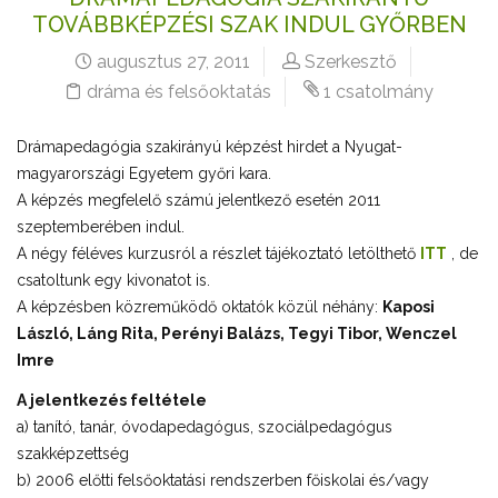
TOVÁBBKÉPZÉSI SZAK INDUL GYŐRBEN
augusztus 27, 2011
Szerkesztő
dráma és felsőoktatás
1 csatolmány
Drámapedagógia szakirányú képzést hirdet a Nyugat-
magyarországi Egyetem győri kara.
A képzés megfelelő számú jelentkező esetén 2011
szeptemberében indul.
A négy féléves kurzusról a részlet tájékoztató letölthető
ITT
, de
csatoltunk egy kivonatot is.
A képzésben közreműködő oktatók közül néhány:
Kaposi
László, Láng Rita, Perényi Balázs, Tegyi Tibor, Wenczel
Imre
A jelentkezés feltétele
a) tanító, tanár, óvodapedagógus, szociálpedagógus
szakképzettség
b) 2006 előtti felsőoktatási rendszerben főiskolai és/vagy