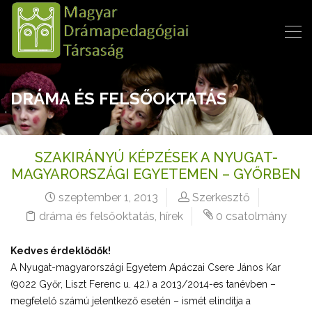
DRÁMA ÉS FELSŐOKTATÁS
SZAKIRÁNYÚ KÉPZÉSEK A NYUGAT-
MAGYARORSZÁGI EGYETEMEN – GYŐRBEN
szeptember 1, 2013
Szerkesztő
dráma és felsőoktatás
,
hírek
0 csatolmány
Kedves érdeklődők!
A Nyugat-magyarországi Egyetem Apáczai Csere János Kar
(9022 Győr, Liszt Ferenc u. 42.) a 2013/2014-es tanévben –
megfelelő számú jelentkező esetén – ismét elindítja a