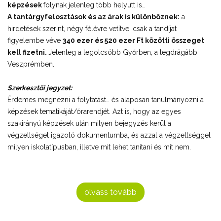
képzések
folynak jelenleg több helyütt is…
A tantárgyfelosztások és az árak is különböznek:
a
hirdetések szerint, négy félévre vetítve, csak a tandíjat
figyelembe véve
340 ezer és 520 ezer Ft közötti összeget
kell fizetni.
Jelenleg a legolcsóbb Győrben, a legdrágább
Veszprémben.
Szerkesztői jegyzet:
Érdemes megnézni a folytatást… és alaposan tanulmányozni a
képzések tematikáját/órarendjét. Azt is, hogy az egyes
szakirányú képzések után milyen bejegyzés kerül a
végzettséget igazoló dokumentumba, és azzal a végzettséggel
milyen iskolatípusban, illetve mit lehet tanítani és mit nem.
olvass tovább