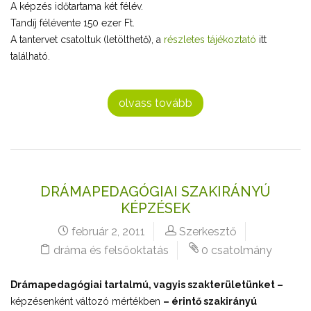
A képzés időtartama két félév.
Tandíj félévente 150 ezer Ft.
A tantervet csatoltuk (letölthető), a
részletes tájékoztató
itt
található.
olvass tovább
DRÁMAPEDAGÓGIAI SZAKIRÁNYÚ
KÉPZÉSEK
február 2, 2011
Szerkesztő
dráma és felsőoktatás
0 csatolmány
Drámapedagógiai tartalmú, vagyis szakterületünket –
képzésenként változó mértékben
– érintő szakirányú