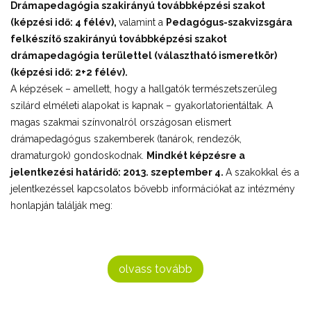
Drámapedagógia szakirányú továbbképzési szakot
(képzési idő: 4 félév),
valamint a
Pedagógus-szakvizsgára
felkészítő szakirányú továbbképzési szakot
drámapedagógia területtel (választható ismeretkör)
(képzési idő: 2+2 félév).
A képzések – amellett, hogy a hallgatók természetszerűleg
szilárd elméleti alapokat is kapnak – gyakorlatorientáltak. A
magas szakmai színvonalról országosan elismert
drámapedagógus szakemberek (tanárok, rendezők,
dramaturgok) gondoskodnak.
Mindkét képzésre a
jelentkezési határidő: 2013. szeptember 4.
A szakokkal és a
jelentkezéssel kapcsolatos bővebb információkat az intézmény
honlapján találják meg:
olvass tovább