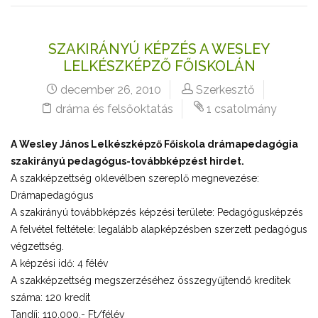
SZAKIRÁNYÚ KÉPZÉS A WESLEY
LELKÉSZKÉPZŐ FŐISKOLÁN
december 26, 2010
Szerkesztő
dráma és felsőoktatás
1 csatolmány
A Wesley János Lelkészképző Főiskola drámapedagógia
szakirányú pedagógus-továbbképzést hirdet.
A
szakképzettség oklevélben szereplő megnevezése:
Dr
ámapedagóg
us
A
szakirányú továbbképzés képzési területe:
P
e
da
góg
us
képzés
A
felvétel
feltétele: le
galább alapképzésben szerzett pedagógus
végzettség.
A
képzési idő:
4
félév
A
szakképzettség megszerzéséhez összegyűjtendő kreditek
száma:
1
20 kre
di
t
Tandíj: 110.000,- Ft/félév