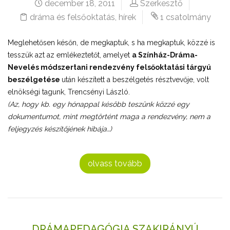
december 18, 2011
Szerkesztő
dráma és felsőoktatás
,
hírek
1 csatolmány
Meglehetősen későn, de megkaptuk, s ha megkaptuk, közzé is
tesszük azt az emlékeztetőt, amelyet
a Színház-Dráma-
Nevelés módszertani rendezvény felsőoktatási tárgyú
beszélgetése
után készített a beszélgetés résztvevője, volt
elnökségi tagunk, Trencsényi László.
(Az, hogy kb. egy hónappal később teszünk közzé egy
dokumentumot, mint megtörtént maga a rendezvény, nem a
feljegyzés készítőjének hibája…)
olvass tovább
DRÁMAPEDAGÓGIA SZAKIRÁNYÚ