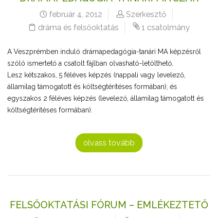
február 4, 2012
Szerkesztő
dráma és felsőoktatás
1 csatolmány
A Veszprémben induló drámapedagógia-tanári MA képzésről
szóló ismertető a csatolt fájlban olvasható-letölthető.
Lesz kétszakos, 5 féléves képzés (nappali vagy levelező,
államilag támogatott és költségtérítéses formában), és
egyszakos 2 féléves képzés (levelező, államilag támogatott és
költségtérítéses formában).
olvass tovább
FELSŐOKTATÁSI FÓRUM – EMLÉKEZTETŐ