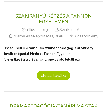
SZAKIRÁNYÚ KÉPZÉS A PANNON
EGYETEMEN
július 1, 2013
Szerkesztő
dráma és felsőoktatás
,
hírek
2 csatolmány
Ősszel induló
d
ráma- és színházpedagógia s
zakirányú
továbbképzést hirdet
a Pannon Egyetem.
A jelentkezési lap és a rövid tájékoztató letölthető.
olvass tovább
DRÁMAPEDAGÓGIA-TANÁRI MA SZAK