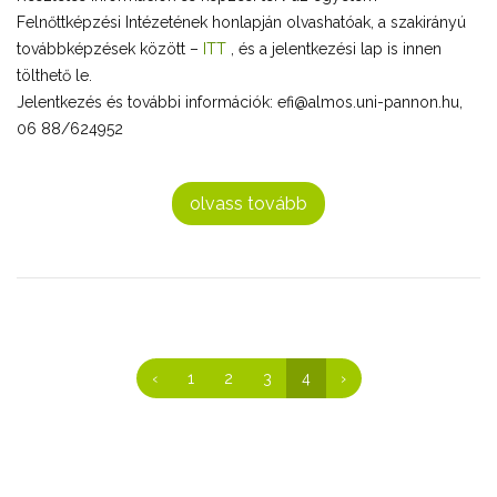
Felnőttképzési Intézetének honlapján olvashatóak, a szakirányú
továbbképzések között –
ITT
, és a jelentkezési lap is innen
tölthető le.
Jelentkezés és további információk: efi@almos.uni-pannon.hu,
06 88/624952
olvass tovább
‹
1
2
3
4
›