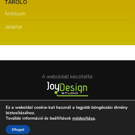
TÁROLÓ
Archívum
Játéktár
A weboldalt készítette:
Ez a weboldal cookie-kat használ a legjobb böngészési élmény
biztosításához.
További információ és beállítások
módosítása
.
Minden jog fenntartva. © Magyar Drámapedagógiai
Társaság | drama.hu 2000-2022
Elfogad