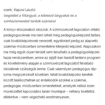
szerk.: Kaposi László
(segédlet a főtárgyat, a kötelező tárgyakat és a
színházismeretet tanítók számára)
A könyv előszavából időzzük: A színművészet tagozaton oktató
pedagógusoknak ma nem lehet még pedagóguskép­­zést tartani,
csak továbbképzésnek nevezett, egyébiránt pedig az alapvető
szakmai-mód­szer­tani ismeretekre kiterjedő képzést. Alapszakon
ma még egyik olyan terület sem tanulható a peda­­gógusképzés
hazai rendszerében, amire az 1998-ban kiadott tantervi program
és követelmény alap­ján a színművészet tagozatot felvállaló
iskoláknak szükségük lenne. Csak valamilyen pedagógus dip­
loma megszerzését követően, te­hát továbbképzési keretek
között találkozhatnak az érdeklődők azokkal a szakmai,
pedagógiai, módszertani ismeretekkel, amelyek nélkül ezen
művészettel kapcsolatos tanári munkájuk – néhány kivételtől
eltekintve – nem végez­hető eredményesen.