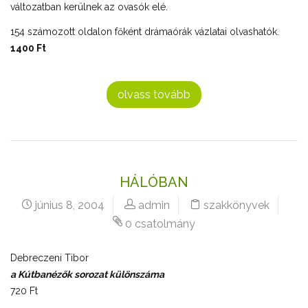
változatban kerülnek az ovasók elé.
154 számozott oldalon főként drámaórák vázlatai olvashatók.
1400 Ft
olvass tovább
HÁLÓBAN
június 8, 2004
admin
szakkönyvek
0 csatolmány
Debreczeni Tibor
a Kútbanézők sorozat különszáma
720 Ft