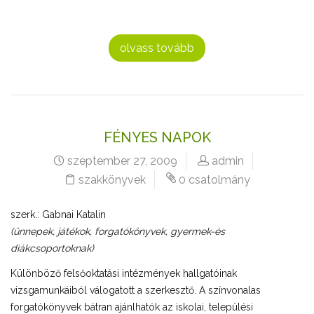
olvass tovább
FÉNYES NAPOK
szeptember 27, 2009
admin
szakkönyvek
0 csatolmány
szerk.: Gabnai Katalin
(ünnepek, játékok, forgatókönyvek, gyermek-és
diákcsoportoknak)
Különböző felsőoktatási intézmények hallgatóinak
vizsgamunkáiból válogatott a szerkesztő. A színvonalas
forgatókönyvek bátran ajánlhatók az iskolai, települési