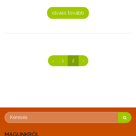
olvass tovább
‹
1
2
›
MAGUNKRÓL