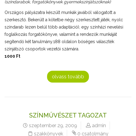
(színdarabok, forgatókönyvek gyermekszínjátszóknak)
Országos pályázatra készült munkák javából válogatott a
szerkesztő. Bekerült a kötetbe négy szerkesztett játék, nyolc
színdarab (ezen belül több adaptáció), egy színházi nevelési
foglalkozás forgatókönyve, valamint a rendezők munkáját
segítendő két tanulmány.188 oldalon bőséges választék
színjátszó csoportok vezetői számára.
1000 Ft
olvass tovább
SZÍNMŰVÉSZET TAGOZAT
szeptember 29, 2009
admin
szakkönyvek
0 csatolmány