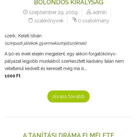
BOLONDOS KIRÁLYSÁG
szeptember 29, 2009
admin
szakkönyvek
0 csatolmány
szerk.: Keleti István
(színpadi játékok gyermekszínjátszóknak)
A 90-es évek elején megjelent, egy akkori forgatókönyv-
pályázat legjobb munkáiból szerkesztett kiadvány talán nem
véletlenül kedvelt és keresett még ma is…
1000 Ft
olvass tovább
A TANÍTÁSI DRÁMA ELMÉLETE