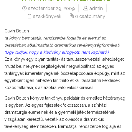
szeptember 29, 2009
admin
szakkönyvek
0 csatolmány
Gavin Bolton
(a könyv bemutatja, rendszerbe foglalja és elemzi az
oktatásban alkalmazható dramatikus tevékenységformákat)
(Úgy tudjuk, hogy a kiadvány elfogyott, nem kapható.)
Ez a könyv egy olyan tanítás- ás tanulásszervezési lehetőséget
mutat be, melynek segítségével megvalósítható az egyes
tantárgyak ismeretanyagának összekapcsolása éppúgy, mint az
egyébként igen nehezen tanítható etikai, társadalmi kérdések
közös feltárása, s az azokra való válaszkeresés.
Gavin Bolton könyve tankönyv, példatár és emellett háttéranyag
is egyben. Az egyes fejezetek fokozatosan, a színházi
dramaturgia elemeinek és a gyermeki játék természetének
vizsgálatán keresztül vezetik az olvasót a dramatikus
tevékenység elemzésében. Bemutatja, rendszerbe foglalja és