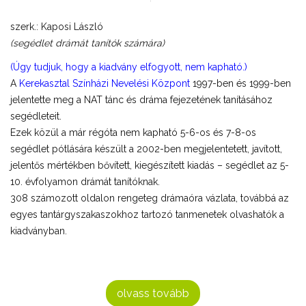
szerk.: Kaposi László
(segédlet drámát tanítók számára)
(Úgy tudjuk, hogy a kiadvány elfogyott, nem kapható.)
A
Kerekasztal Színházi Nevelési Központ
1997-ben és 1999-ben
jelentette meg a NAT tánc és dráma fejezetének tanításához
segédleteit.
Ezek közül a már régóta nem kapható 5-6-os és 7-8-os
segédlet pótlására készült a 2002-ben megjelentetett, javított,
jelentős mértékben bővített, kiegészített kiadás – segédlet az 5-
10. évfolyamon drámát tanítóknak.
308 számozott oldalon rengeteg drámaóra vázlata, továbbá az
egyes tantárgyszakaszokhoz tartozó tanmenetek olvashatók a
kiadványban.
olvass tovább