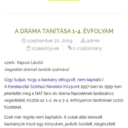
A DRÁMA TANÍTÁSA 1-4. ÉVFOLYAM
szeptember 20, 2009
admin
szakkönyvek
0 csatolmány
szerk.: Kaposi László
(segédlet drámát tanítók számára)
(Úgy tudjuk, hogy a kiadvány elfogyott, nem kapható.)
A
Kerekasztal Színházi Nevelési Központ
1997-ben és 1999-ben
jelentette meg a NAT tánc és dráma fejezetének tanításához
segédleteit, köztük az 1-2. és a 3-4. évfolyamon tanítóknak szóló
füzeteket.
Ezek már régóta nem kaphatók. A sokak által keresett
kiadványok most egy könyvben, javított, bővített, kiegészített