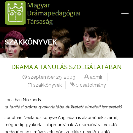
SZAKKÖNYVEK
DRÁMA A TANULÁS SZOLGÁLATÁBAN
szeptember 29, 2009
admin
szakkönyvek
0 csatolmány
Jonathan Neelands
(a tanítási dráma gyakorlatába átültetett elméleti ismeretek)
Jonothan Neelands könyve Angliában is alapműnek számít,
mégpedig gyakorlati alapmunkának. A drámaórákat vezető
pedagógusok, művészeti módszerekkel nevelő, oktató