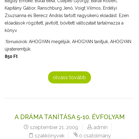
Bagdy Emőke, Buda Béla, Csepeli György, Barlai Róbert,
Kapitány Gábor, Ranschburg Jenő, Voigt Vilmos, Erdélyi
Zsuzsanna és Berecz András tartott nagysikerű előadást. Ezen
előadások rögzített, javított, bővített változatait tartalmazza a
könyv.
Témakörök:
AHOGYAN megéljük, AHOGYAN tanítjuk, AHOGYAN
újrateremtjük.
850 Ft
olvass tovább
A DRÁMA TANÍTÁSA 5-10. ÉVFOLYAM
szeptember 21, 2009
admin
szakkönyvek
0 csatolmány