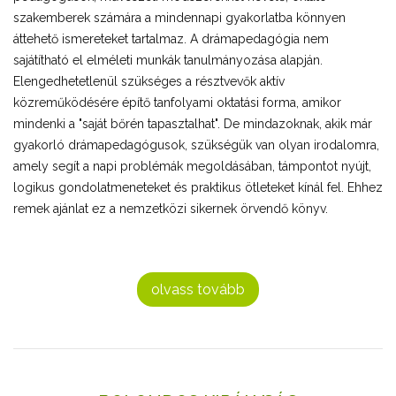
szakemberek számára a mindennapi gyakorlatba könnyen
áttehető ismereteket tartalmaz. A drámapedagógia nem
sajátítható el elméleti munkák tanulmányozása alapján.
Elengedhetetlenül szükséges a résztvevők aktív
közreműködésére építő tanfolyami oktatási forma, amikor
mindenki a "saját bőrén tapasztalhat". De mindazoknak, akik már
gyakorló drámapedagógusok, szükségük van olyan irodalomra,
amely segít a napi problémák megoldásában, támpontot nyújt,
logikus gondolatmeneteket és praktikus ötleteket kínál fel. Ehhez
remek ajánlat ez a nemzetközi sikernek örvendő könyv.
olvass tovább