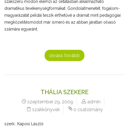
szakszerű módon elemzi az oktatásban alkalmazható
dramatikus tevékenységformákat. Gondolatmenetét, fogalom-
magyarázatát példái teszik érthetővé a drámát mint pedagógiai
megközelítésmódot már ismerő és az abban járatlan olvasó
számára egyaránt.
olvass tovább
THÁLIA SZEKERE
szeptember 29, 2009
admin
szakkönyvek
0 csatolmány
szerk.: Kaposi László