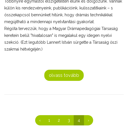
Többnyire egymástól elszigetelten élünk és dolgozunk. Vannak
külön kis rendezvényeink, publikációink, kulisszatitkaink – s
összekapcsol bennünket hitünk, hogy drámás technikákkal
megújítható a mindennapi nyelvtanítási gyakorlat.
Régóta tervezzük, hogy a Magyar Drámapedagógiai Társaság
keretein belül "hivatalosan" is megalakul egy idegen nyelvi
szekció. (Ezt legutóbb Lannert István sürgette a Társaság őszi
szakmai hétvégéjén.)
olvass tovább
‹
1
2
3
4
›