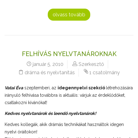
olvass tovább
FELHÍVÁS NYELVTANÁROKNAK
január 5, 2010
Szerkesztő
dráma és nyelvtanítás
1 csatolmány
Vatai Éva
szeptemberi, az
idegennyelvi szekció
létrehozására
irányuló felhívása továbbra is aktuális: várjuk az érdeklődőket,
csatlakozni kívánókat!
Kedves nyelvtanárok és leendő nyelvtanárok!
Kedves kollegák, akik drámás technikákat használtok idegen
nyelvi óráitokon!