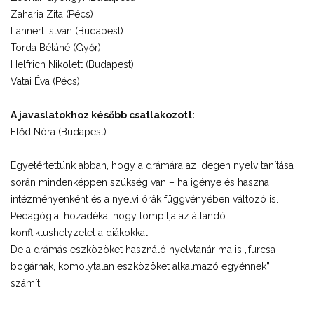
Zaharia Zita (Pécs)
Lannert István (Budapest)
Torda Béláné (Győr)
Helfrich Nikolett (Budapest)
Vatai Éva (Pécs)
A javaslatokhoz később csatlakozott:
Előd Nóra (Budapest)
Egyetértettünk abban, hogy a drámára az idegen nyelv tanítása
során mindenképpen szükség van – ha igénye és haszna
intézményenként és a nyelvi órák függvényében változó is.
Pedagógiai hozadéka, hogy tompítja az állandó
konfliktushelyzetet a diákokkal.
De a drámás eszközöket használó nyelvtanár ma is „furcsa
bogárnak, komolytalan eszközöket alkalmazó egyénnek”
számít.