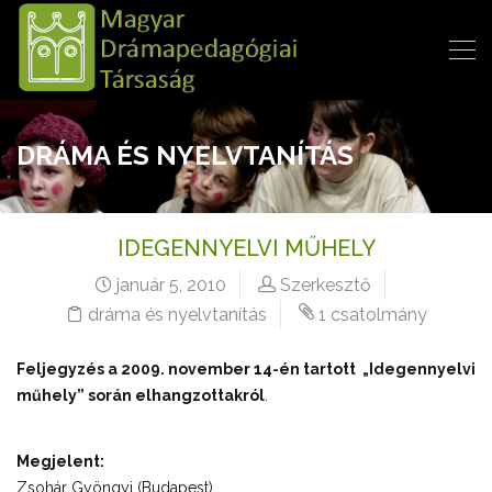
DRÁMA ÉS NYELVTANÍTÁS
IDEGENNYELVI MŰHELY
január 5, 2010
Szerkesztő
dráma és nyelvtanítás
1 csatolmány
Feljegyzés a 2009. november 14-én tartott „Idegennyelvi
műhely” során elhangzottakról
.
Megjelent:
Zsohár Gyöngyi (Budapest)